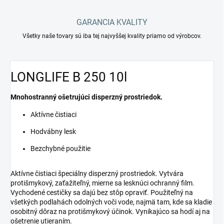
GARANCIA KVALITY
Všetky naše tovary sú iba tej najvyššej kvality priamo od výrobcov.
LONGLIFE B 250 10l
Mnohostranný ošetrujúci disperzný prostriedok.
Aktívne čistiaci
Hodvábny lesk
Bezchybné použitie
Aktívne čistiaci špeciálny disperzný prostriedok. Vytvára
protišmykový, zaťažiteľný, mierne sa lesknúci ochranný film.
Vychodené cestičky sa dajú bez stôp opraviť. Použiteľný na
všetkých podlahách odolných voči vode, najmä tam, kde sa kladie
osobitný dôraz na protišmykový účinok. Vynikajúco sa hodí aj na
ošetrenie utieraním.