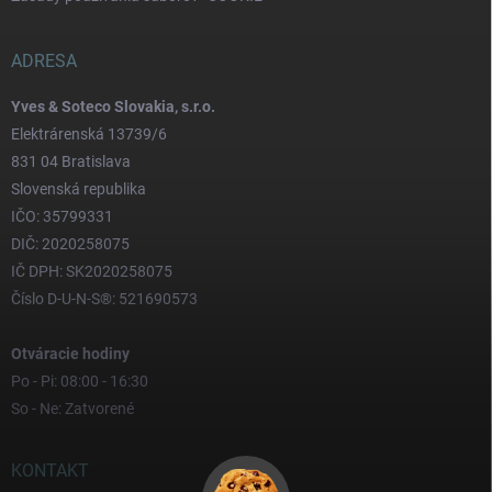
ADRESA
Yves & Soteco Slovakia, s.r.o.
Elektrárenská 13739/6
831 04 Bratislava
Slovenská republika
IČO: 35799331
DIČ: 2020258075
IČ DPH: SK2020258075
Číslo D-U-N-S®: 521690573
Otváracie hodiny
Po - Pi: 08:00 - 16:30
So - Ne: Zatvorené
KONTAKT