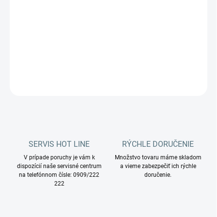
−
+
Pridať do košíka
Mnohostranný ošetrujúci disperzný prostriedok.
DETAILNÉ INFORMÁCIE
OPÝTAŤ SA
STRÁŽIŤ
SERVIS HOT LINE
RÝCHLE DORUČENIE
V prípade poruchy je vám k
Množstvo tovaru máme skladom
dispozícií naše servisné centrum
a vieme zabezpečiť ich rýchle
na telefónnom čísle: 0909/222
doručenie.
222