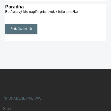
Poradňa
Buďte prvý, kto napíše príspevok k tejto položke.
Pridať komentár
Z
á
p
ä
t
i
INFORMÁCIE PRE VÁS
e
O nás