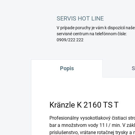
SERVIS HOT LINE
V prípade poruchy je vám k dispozícií naše
servisné centrum na telefónnom čísle:
0909/222 222
Popis
S
Kränzle K 2160 TS T
Profesionálny vysokotlakový čistiaci st
bar a množstvom vody 11 l / min. V zák
príslušenstvo, vrátane rotačnej trysky a