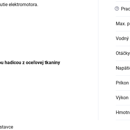
tie elektromotora.
?
Prac
Max. p
Vodný 
Otáčky
ou hadicou z oceľovej tkaniny
Napäti
Príkon
Výkon 
Hmotno
dstavce