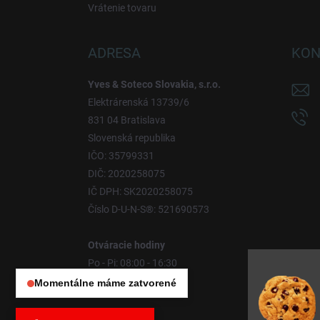
Vrátenie tovaru
ADRESA
KON
Yves & Soteco Slovakia, s.r.o.
Elektrárenská 13739/6
831 04 Bratislava
Slovenská republika
IČO: 35799331
DIČ: 2020258075
IČ DPH: SK2020258075
Číslo D-U-N-S®: 521690573
Otváracie hodiny
Po - Pi: 08:00 - 16:30
So - Ne: Zatvorené
Momentálne máme zatvorené
Otváracie hodiny:
Po – Pia: 08:00 – 16:30