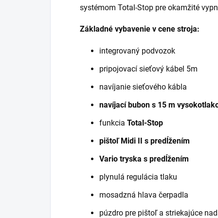
systémom Total-Stop pre okamžité vypnu
Základné vybavenie v cene stroja:
integrovaný podvozok
pripojovací sieťový kábel 5m
navíjanie sieťového kábla
navíjací bubon s 15 m vysokotlak
funkcia
Total-Stop
pištoľ Midi II s predĺžením
Vario tryska s predĺžením
plynulá regulácia tlaku
mosadzná hlava čerpadla
púzdro pre pištoľ a striekajúce na