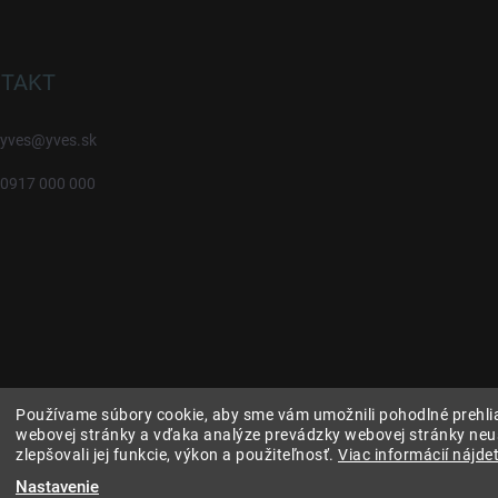
TAKT
yves
@
yves.sk
0917 000 000
Používame súbory cookie, aby sme vám umožnili pohodlné prehli
webovej stránky a vďaka analýze prevádzky webovej stránky neu
zlepšovali jej funkcie, výkon a použiteľnosť.
Viac informácií nájdet
Nastavenie