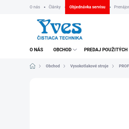
Prejsť
O nás
Články
Objednávka servisu
Prenáj
na
obsah
O NÁS
OBCHOD
PREDAJ POUŽITÝCH
Domov
Obchod
Vysokotlakové stroje
PROF
ZNAČKA:
KRÄNZLE
CENA NA VYŽIADANIE