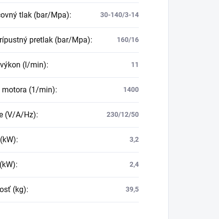
ovný tlak (bar/Mpa)
:
30-140/3-14
rípustný pretlak (bar/Mpa)
:
160/16
výkon (l/min)
:
11
 motora (1/min)
:
1400
e (V/A/Hz)
:
230/12/50
 (kW)
:
3,2
(kW)
:
2,4
sť (kg)
:
39,5