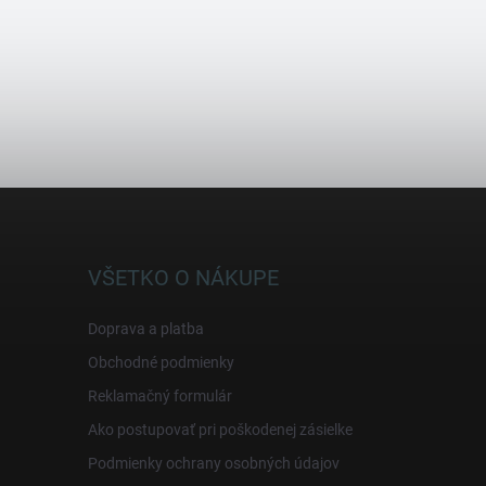
VŠETKO O NÁKUPE
Doprava a platba
Obchodné podmienky
Reklamačný formulár
Ako postupovať pri poškodenej zásielke
Podmienky ochrany osobných údajov