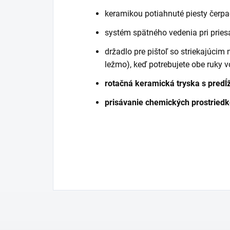
keramikou potiahnuté piesty čerpa
systém spätného vedenia pri pries
držadlo pre pištoľ so striekajúcim
ležmo), keď potrebujete obe ruky v
rotačná keramická tryska s predĺ
prisávanie chemických prostried