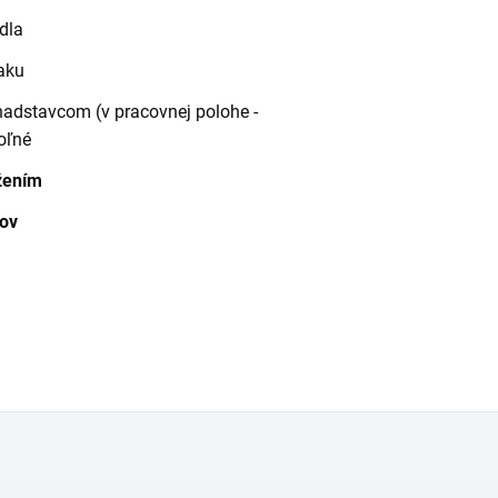
dla
aku
 nadstavcom (v pracovnej polohe -
oľné
žením
kov