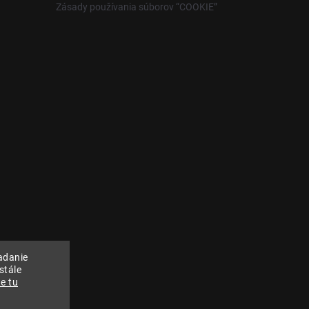
Zásady používania súborov “COOKIE”
adanie
stále
e tu