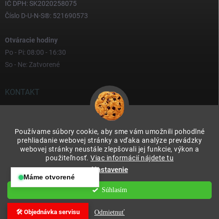
IČ DPH: SK2020258075
Číslo D-U-N-S®: 521690573
Otváracie hodiny
Po - Pi: 08:00 - 16:30
So - Ne: Zatvorené
KONTAKT
yves
@
yves.sk
Používame súbory cookie, aby sme vám umožnili pohodlné
0917 000 000
prehliadanie webovej stránky a vďaka analýze prevádzky
webovej stránky neustále zlepšovali jej funkcie, výkon a
použiteľnosť.
Viac informácií nájdete tu
Nastavenie
Máme otvorené
Otváracie hodiny:
Súhlasím
Copyright 2026
Yves & Soteco Slovakia s.r.o.
. Všetky práva vyhradené.
Po – Pia: 08:00 – 16:30
Upraviť nastavenie cookies
So – Ne: Zatvorené
🛠️ Objednávka servisu
Odmietnuť
Vytvoril Shoptet