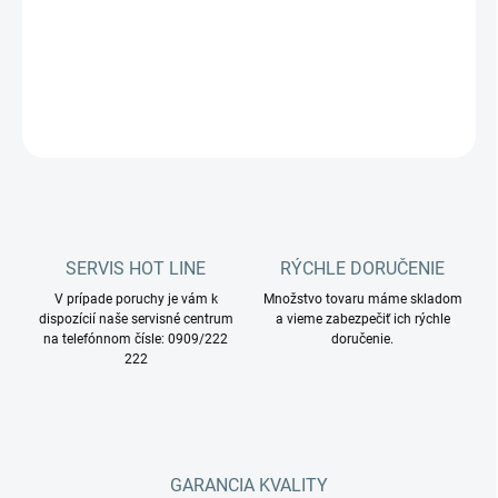
DETAILNÉ INFORMÁCIE
OPÝTAŤ SA
STRÁŽIŤ
SERVIS HOT LINE
RÝCHLE DORUČENIE
V prípade poruchy je vám k
Množstvo tovaru máme skladom
dispozícií naše servisné centrum
a vieme zabezpečiť ich rýchle
na telefónnom čísle: 0909/222
doručenie.
222
GARANCIA KVALITY