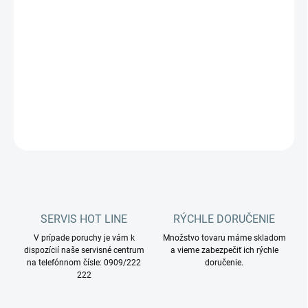
Vysokotlaková pištoľ určená pre použitie s vysokotlakovým
strojom IPC.
Katalógové číslo:
IPPR40029
DETAILNÉ INFORMÁCIE
OPÝTAŤ SA
STRÁŽIŤ
SERVIS HOT LINE
RÝCHLE DORUČENIE
V prípade poruchy je vám k
Množstvo tovaru máme skladom
dispozícií naše servisné centrum
a vieme zabezpečiť ich rýchle
na telefónnom čísle: 0909/222
doručenie.
222