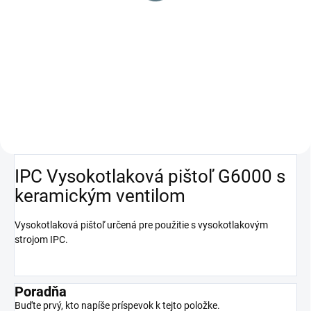
Do košíka
Vďaka exkluzívnemu systému
ohrevu vody ponúka IPC PW-
H100 HTM najlepšiu tepelnú
kapacitu v akýchkoľvek
pracovných podmienkach.
IPC Vysokotlaková pištoľ G6000 s
keramickým ventilom
Vysokotlaková pištoľ určená pre použitie s vysokotlakovým
strojom IPC.
Poradňa
Buďte prvý, kto napíše príspevok k tejto položke.