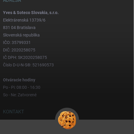
ADRESA
Yves & Soteco Slovakia, s.r.o.
Elektrárenská 13739/6
831 04 Bratislava
Slovenská republika
IČO: 35799331
DIČ: 2020258075
IČ DPH: SK2020258075
Číslo D-U-N-S®: 521690573
Otváracie hodiny
Po - Pi: 08:00 - 16:30
So - Ne: Zatvorené
KONTAKT
yves
@
yves.sk