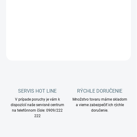
−
+
Pridať do košíka
TOP je výkonný a ergonomický chrbtový vysávač.
DETAILNÉ INFORMÁCIE
OPÝTAŤ SA
STRÁŽIŤ
SERVIS HOT LINE
RÝCHLE DORUČENIE
V prípade poruchy je vám k
Množstvo tovaru máme skladom
dispozícií naše servisné centrum
a vieme zabezpečiť ich rýchle
na telefónnom čísle: 0909/222
doručenie.
222