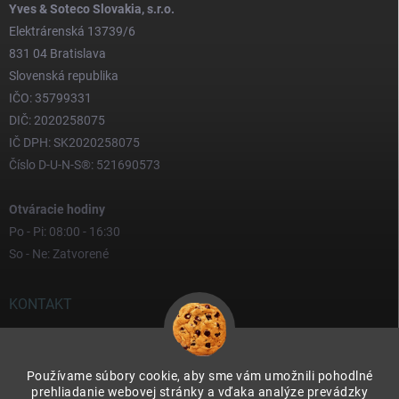
Yves & Soteco Slovakia, s.r.o.
Elektrárenská 13739/6
831 04 Bratislava
Slovenská republika
IČO: 35799331
DIČ: 2020258075
IČ DPH: SK2020258075
Číslo D-U-N-S®: 521690573
Otváracie hodiny
Po - Pi: 08:00 - 16:30
So - Ne: Zatvorené
KONTAKT
yves
@
yves.sk
Používame súbory cookie, aby sme vám umožnili pohodlné
0917 000 000
prehliadanie webovej stránky a vďaka analýze prevádzky