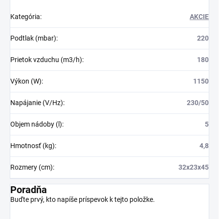
Kategória
:
AKCIE
Podtlak (mbar)
:
220
Prietok vzduchu (m3/h)
:
180
Výkon (W)
:
1150
Napájanie (V/Hz)
:
230/50
Objem nádoby (l)
:
5
Hmotnosť (kg)
:
4,8
Rozmery (cm)
:
32x23x45
Poradňa
Buďte prvý, kto napíše príspevok k tejto položke.