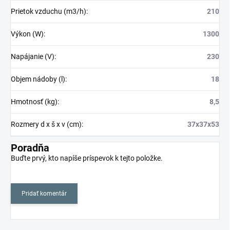
Prietok vzduchu (m3/h)
:
210
Výkon (W)
:
1300
Napájanie (V)
:
230
Objem nádoby (l)
:
18
Hmotnosť (kg)
:
8,5
Rozmery d x š x v (cm)
:
37x37x53
Poradňa
Buďte prvý, kto napíše príspevok k tejto položke.
Pridať komentár