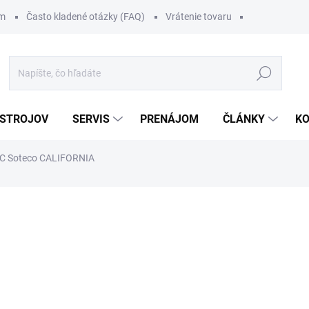
om
Často kladené otázky (FAQ)
Vrátenie tovaru
Hľadať
 STROJOV
SERVIS
PRENÁJOM
ČLÁNKY
K
IPC Soteco CALIFORNIA
1 298 €
/ ks
1 596,54 € vrátane DPH
Jednotková
SKLADOM
cena: