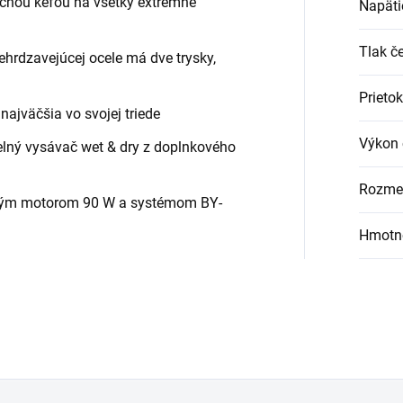
ačnou kefou na všetky extrémne
Napäti
Tlak če
ehrdzavejúcej ocele má dve trysky,
Prietok
ajväčšia vo svojej triede
Výkon 
lný vysávač wet & dry z doplnkového
Rozme
lným motorom 90 W a systémom BY-
Hmotno