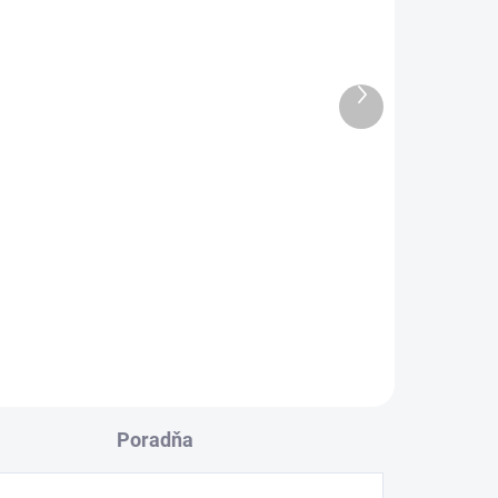
.
SKLADOM
tra
Násada extr. podlahová 4
trysky IPC
Ďalší
produkt
285,60 €
Do košíka
teco
9
Násada extr. podlahová 4 trysky
440
IPC, je podlahová hubica s ktorou
je možné pohodlne čistiť podlahy.
Vhodné pre tepovače: IPC Soteco
SCUP IPC Soteco...
Poradňa