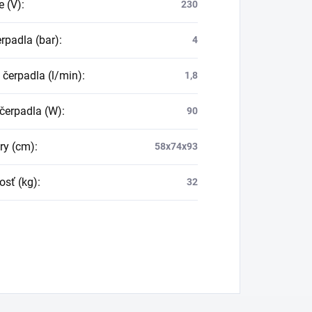
e (V)
:
230
rpadla (bar)
:
4
 čerpadla (l/min)
:
1,8
čerpadla (W)
:
90
ry (cm)
:
58x74x93
sť (kg)
:
32