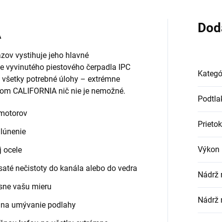
Dod
A
ázov vystihuje jeho hlavné
lne vyvinutého piestového čerpadla IPC
Kategó
všetky potrebné úlohy – extrémne
čom CALIFORNIA nič nie je nemožné.
Podtla
 motorov
Prieto
alúnenie
Výkon 
 ocele
saté nečistoty do kanála alebo do vedra
Nádrž 
esne vašu mieru
Nádrž n
r na umývanie podlahy