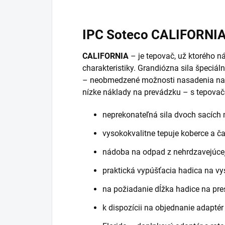
IPC Soteco CALIFORNI
CALIFORNIA
– je tepovač, už ktorého n
charakteristiky. Grandiózna sila špeciá
– neobmedzené možnosti nasadenia na 
nízke náklady na prevádzku – s tepova
neprekonateľná sila dvoch sacích
vysokokvalitne tepuje koberce a č
nádoba na odpad z nehrdzavejúcej
praktická vypúšťacia hadica na vy
na požiadanie dĺžka hadice na pr
k dispozícii na objednanie adapté