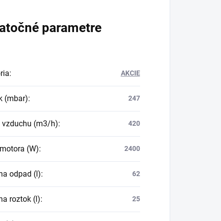
atočné parametre
ria
:
AKCIE
k (mbar)
:
247
k vzduchu (m3/h)
:
420
motora (W)
:
2400
na odpad (l)
:
62
a roztok (l)
:
25