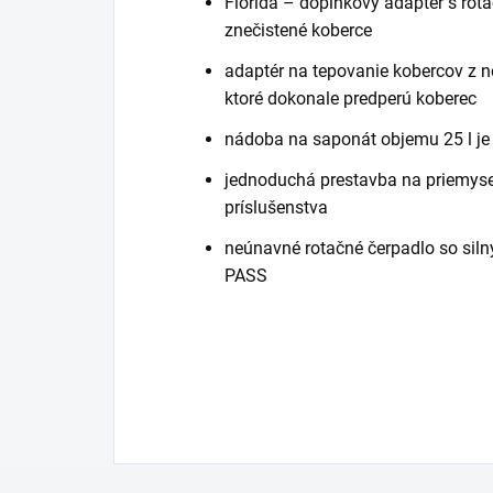
Florida – doplnkový adaptér s rot
znečistené koberce
adaptér na tepovanie kobercov z n
ktoré dokonale predperú koberec
nádoba na saponát objemu 25 l je n
jednoduchá prestavba na priemyse
príslušenstva
neúnavné rotačné čerpadlo so si
PASS