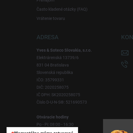
Prenájom
Často kladené otázky (FAQ)
Vrátenie tovaru
ADRESA
KON
Yves & Soteco Slovakia, s.r.o.
Elektrárenská 13739/6
831 04 Bratislava
Slovenská republika
IČO: 35799331
DIČ: 2020258075
IČ DPH: SK2020258075
Číslo D-U-N-S®: 521690573
Otváracie hodiny
Po - Pi: 08:00 - 16:30
So - Ne: Zatvorené