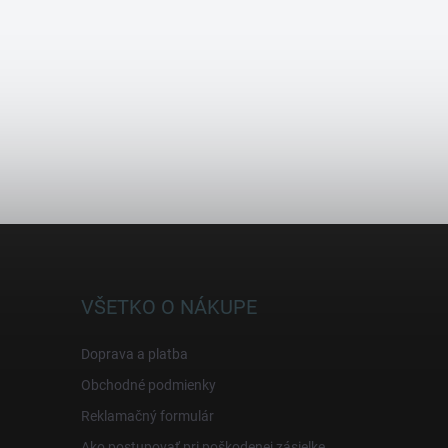
VŠETKO O NÁKUPE
Doprava a platba
Obchodné podmienky
Reklamačný formulár
Ako postupovať pri poškodenej zásielke