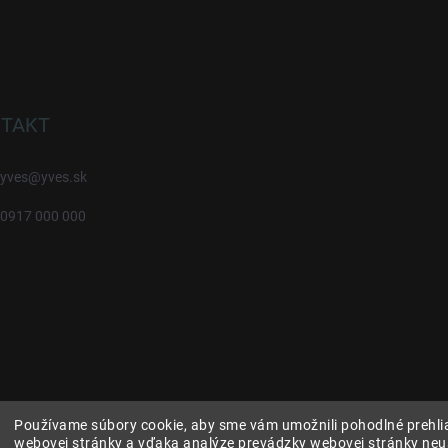
TAKT
yves
@
yves.sk
0917 000 000
Používame súbory cookie, aby sme vám umožnili pohodlné prehli
webovej stránky a vďaka analýze prevádzky webovej stránky neu