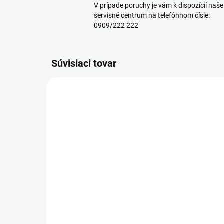
V prípade poruchy je vám k dispozícií naše
servisné centrum na telefónnom čísle:
0909/222 222
Súvisiaci tovar
DOPREDAJ
MADE I
MADE IN ITALY
DOPRA
DOPRAVA ZADARMO
DO 24 HODÍN
SKLADOM IHNEĎ K ODBERU
Vysokotlakový čistiaci
Vys
stroj IPC PW-H28 /
str
I1308A M
D1