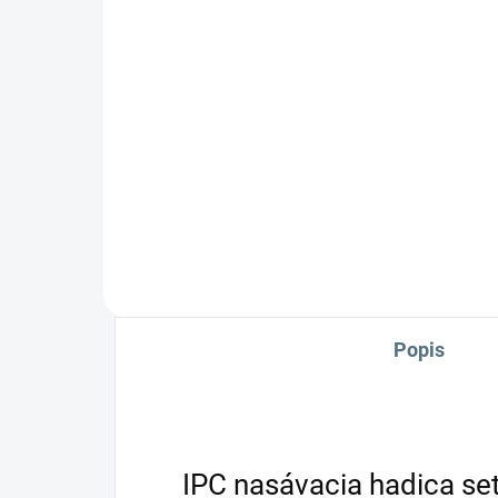
2 213 €
3 
Do košíka
Vysokotlakový umývací a čistiaci
Vyso
stroj IPC PW-H28 vám môže
str
ľahko odstrániť nečistoty a
ľahk
mastnoty z rôznych druhov
mas
povrchov, nevynímajúc podlahy
pov
alebo karosérie vozidiel. PW-
aleb
H28...
H28.
Popis
IPC nasávacia hadica se