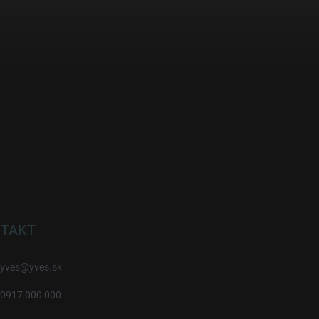
TAKT
yves
@
yves.sk
0917 000 000