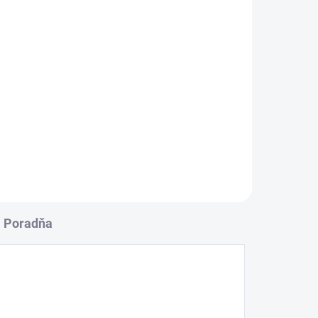
Do košíka
PW-H50/4 je ideálny na umývanie
vozidiel ako sú napríklad
nákladné vozidlá, traktory a iné
ie
poľnohospodárke stroje alebo na
čistenie tvrdých podláh, a iných
né
pevných povrchov.
o na
ch
Poradňa