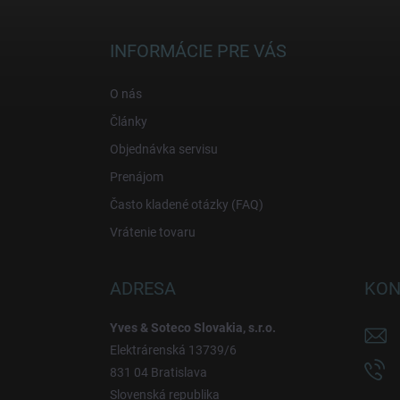
á
p
ä
INFORMÁCIE PRE VÁS
t
i
O nás
e
Články
Objednávka servisu
Prenájom
Často kladené otázky (FAQ)
Vrátenie tovaru
ADRESA
KON
Yves & Soteco Slovakia, s.r.o.
Elektrárenská 13739/6
831 04 Bratislava
Slovenská republika