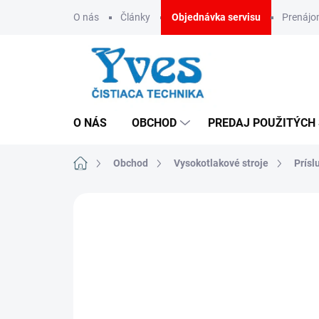
Prejsť
O nás
Články
Objednávka servisu
Prenáj
na
obsah
O NÁS
OBCHOD
PREDAJ POUŽITÝCH
Domov
Obchod
Vysokotlakové stroje
Prísl
ZNAČKA:
IPC
CENA NA VYŽIADANIE