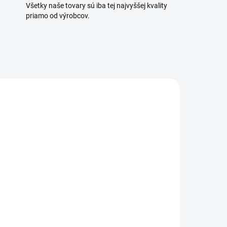
Všetky naše tovary sú iba tej najvyššej kvality
priamo od výrobcov.
ČENÝ
.
IPC PW-H50/4
111 €