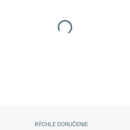
MOŽNOSTI DORUČENIA
−
+
Sada pre zásobovanie vysoko
je dostupná vodovodná sieť.
Katalógové číslo:
KTRI29366
DETAILNÉ INFORMÁCIE
RÝCHLE DORUČENIE