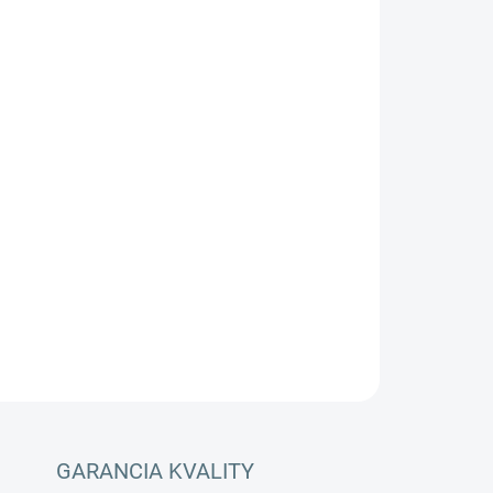
Pridať do košíka
tlakového čističa vodou aj v miestach, kde nie
OPÝTAŤ SA
STRÁŽIŤ
GARANCIA KVALITY