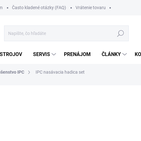
om
Často kladené otázky (FAQ)
Vrátenie tovaru
Hľadať
 STROJOV
SERVIS
PRENÁJOM
ČLÁNKY
K
ušenstvo IPC
IPC nasávacia hadica set
111 €
/ ks
136,53 € vrátane DPH
Jednotková
.
cena: