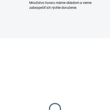
Množstvo tovaru máme skladom a vieme
zabezpečiť ich rýchle doručenie.
N ITALY
MADE IN ITALY
VA ZADARMO
PREDAJ UKONČENÝ
NA OBJEDNÁVKU
PREDAJ UKON
okotlakový čistiaci
Vysokotlakový čistiaci
oj IPC PW-H28 /
stroj IPC PW-H50
713P T
D2017P4 T