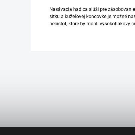
Nasávacia hadica slúži pre zásobovanie
sitku a kužeľovej koncovke je možné nas
nečistôt, ktoré by mohli vysokotlakový či
Z