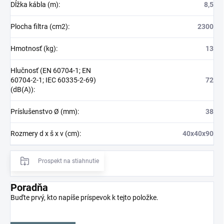
Dĺžka kábla (m)
:
8,5
Plocha filtra (cm2)
:
2300
Hmotnosť (kg)
:
13
Hlučnosť (EN 60704-1; EN
60704-2-1; IEC 60335-2-69)
72
(dB(A))
:
Príslušenstvo Ø (mm)
:
38
Rozmery d x š x v (cm)
:
40x40x90
Prospekt na stiahnutie
Poradňa
Buďte prvý, kto napíše príspevok k tejto položke.