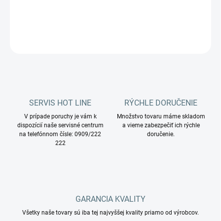
DETAILNÉ INFORMÁCIE
OPÝTAŤ SA
STRÁŽIŤ
SERVIS HOT LINE
RÝCHLE DORUČENIE
V prípade poruchy je vám k
Množstvo tovaru máme skladom
dispozícií naše servisné centrum
a vieme zabezpečiť ich rýchle
na telefónnom čísle: 0909/222
doručenie.
222
GARANCIA KVALITY
Všetky naše tovary sú iba tej najvyššej kvality priamo od výrobcov.