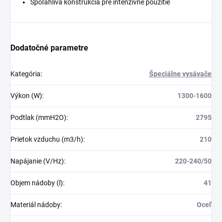
Spoľahlivá konštrukcia pre intenzívne použitie
Dodatočné parametre
Kategória
:
Špeciálne vysávače
Výkon (W)
:
1300-1600
Podtlak (mmH2O)
:
2795
Prietok vzduchu (m3/h)
:
210
Napájanie (V/Hz)
:
220-240/50
Objem nádoby (l)
:
41
Materiál nádoby
:
Oceľ