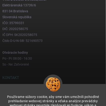
Elektrárenská 13739/6
831 04 Bratislava
Slovenská republika
IČO: 35799331
DIČ: 2020258075
IČ DPH: SK2020258075
Číslo D-U-N-S®: 521690573
Otváracie hodiny
Po - Pi: 08:00 - 16:30
So - Ne: Zatvorené
KONTAKT
yves
@
yves.sk
Používame súbory cookie, aby sme vám umožnili pohodlné
0917 000 000
prehliadanie webovej stránky a vďaka analýze prevádzky
webovej stránky neustále zlepšovali jej funkcie, výkon a