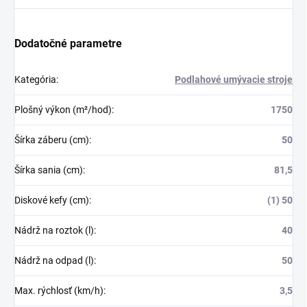
Dodatočné parametre
Kategória
:
Podlahové umývacie stroje
Plošný výkon (m²/hod)
:
1750
Šírka záberu (cm)
:
50
Šírka sania (cm)
:
81,5
Diskové kefy (cm)
:
(1) 50
Nádrž na roztok (l)
:
40
Nádrž na odpad (l)
:
50
Max. rýchlosť (km/h)
:
3,5