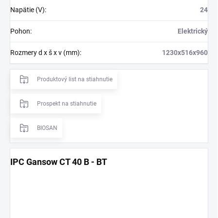
Napätie (V)
:
24
Pohon
:
Elektrický
Rozmery d x š x v (mm)
:
1230x516x960
Produktový list na stiahnutie
Prospekt na stiahnutie
BIOSAN
IPC Gansow CT 40 B - BT