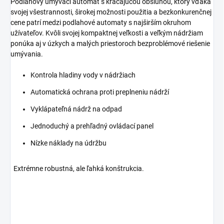
Podlahový umývací automat s kráčajúcou obsluhou, ktorý vďaka
svojej všestrannosti, širokej možnosti použitia a bezkonkurenčnej
cene patrí medzi podlahové automaty s najširším okruhom
užívateľov. Kvôli svojej kompaktnej veľkosti a veľkým nádržiam
ponúka aj v úzkych a malých priestoroch bezproblémové riešenie
umývania.
Kontrola hladiny vody v nádržiach
Automatická ochrana proti preplneniu nádrží
Vyklápateľná nádrž na odpad
Jednoduchý a prehľadný ovládací panel
Nízke náklady na údržbu
Extrémne robustná, ale ľahká konštrukcia.