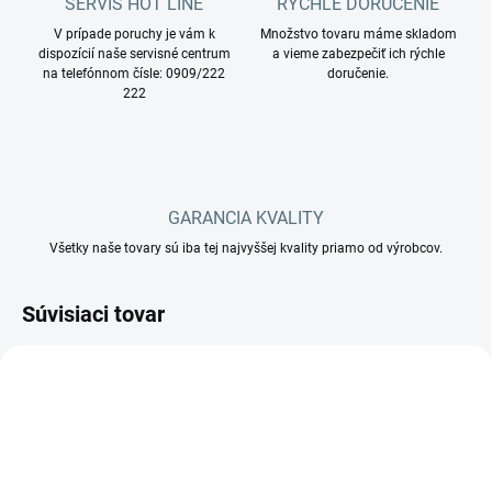
SERVIS HOT LINE
RÝCHLE DORUČENIE
V prípade poruchy je vám k
Množstvo tovaru máme skladom
dispozícií naše servisné centrum
a vieme zabezpečiť ich rýchle
na telefónnom čísle: 0909/222
doručenie.
222
GARANCIA KVALITY
Všetky naše tovary sú iba tej najvyššej kvality priamo od výrobcov.
Súvisiaci tovar