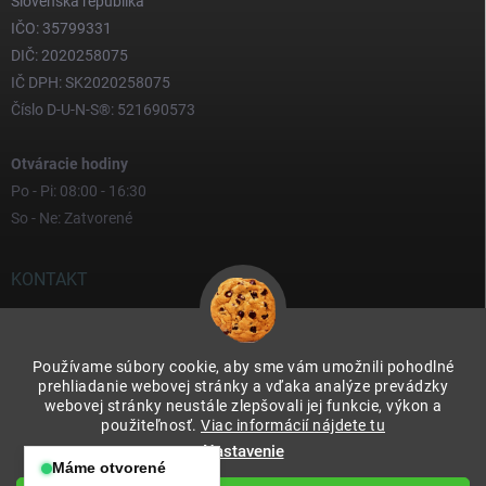
Slovenská republika
IČO: 35799331
DIČ: 2020258075
IČ DPH: SK2020258075
Číslo D-U-N-S®: 521690573
Otváracie hodiny
Po - Pi: 08:00 - 16:30
So - Ne: Zatvorené
KONTAKT
yves
@
yves.sk
Používame súbory cookie, aby sme vám umožnili pohodlné
0917 000 000
prehliadanie webovej stránky a vďaka analýze prevádzky
webovej stránky neustále zlepšovali jej funkcie, výkon a
použiteľnosť.
Viac informácií nájdete tu
Nastavenie
Máme otvorené