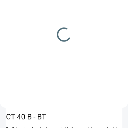
SKLADOM
Trakčná batéria GEL 12
V 105 AH pri C5
387 €
Do košíka
Trakčná batéria GF 12 105 V
GEL12 V 105 AH pre podlahový
umývací stroj Fimap MAXIMA /
Comac VERSA / TENNAT T 5 a
ďalšie značky. Špeciálne
navrhnuté pre cyklické...
CT 40 B - BT