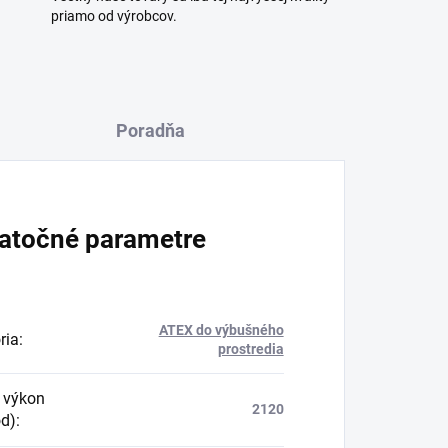
priamo od výrobcov.
Poradňa
atočné parametre
ATEX do výbušného
ria
:
prostredia
 výkon
2120
d)
: