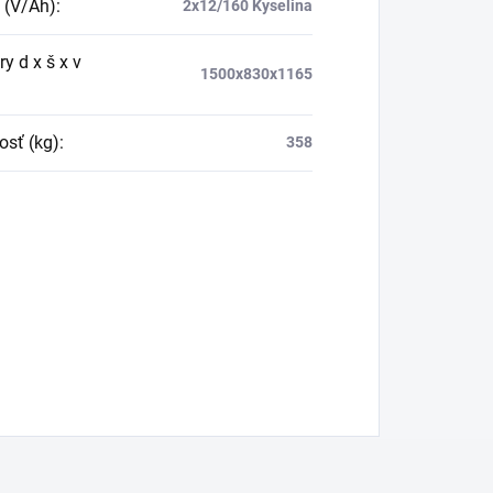
e (V/Ah)
:
2x12/160 Kyselina
y d x š x v
1500x830x1165
sť (kg)
:
358