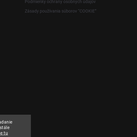
Podmienky ochrany osobných údajov
Zásady používania súborov “COOKIE”
adanie
stále
e tu