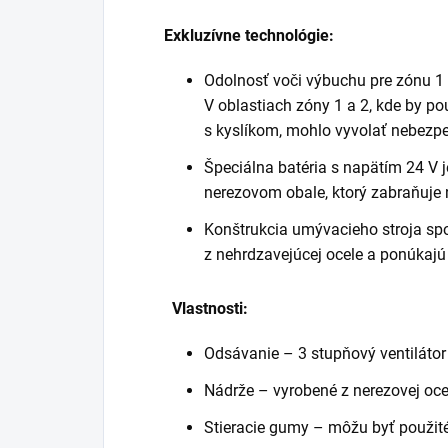
Exkluzívne technológie:
Odolnosť voči výbuchu pre zónu 1 +
V oblastiach zóny 1 a 2, kde by pou
s kyslíkom, mohlo vyvolať nebezp
Špeciálna batéria s napätím 24 V 
nerezovom obale, ktorý zabraňuje
Konštrukcia umývacieho stroja sp
z nehrdzavejúcej ocele a ponúkajú
Vlastnosti:
Odsávanie – 3 stupňový ventilátor
Nádrže – vyrobené z nerezovej oce
Stieracie gumy – môžu byť použité