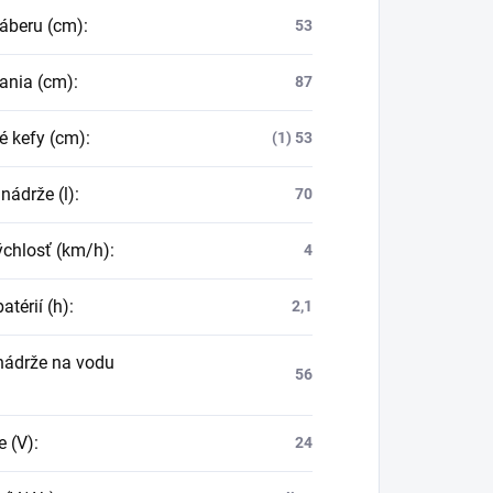
záberu (cm)
:
53
sania (cm)
:
87
é kefy (cm)
:
(1) 53
nádrže (l)
:
70
ýchlosť (km/h)
:
4
atérií (h)
:
2,1
nádrže na vodu
56
e (V)
:
24