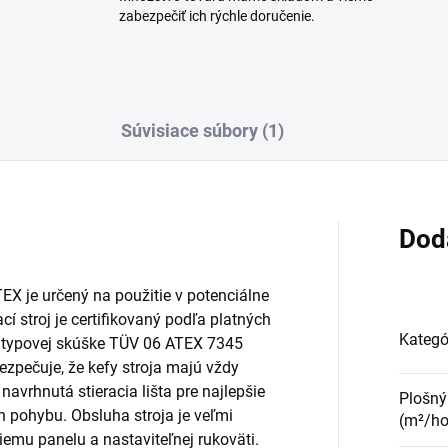
zabezpečiť ich rýchle doručenie.
Súvisiace súbory (1)
Dod
X je určený na použitie v potenciálne
í stroj je certifikovaný podľa platných
Kategó
 typovej skúške TÜV 06 ATEX 7345
pečuje, že kefy stroja majú vždy
avrhnutá stieracia lišta pre najlepšie
Plošný
ch pohybu. Obsluha stroja je veľmi
(m²/ho
emu panelu a nastaviteľnej rukoväti.