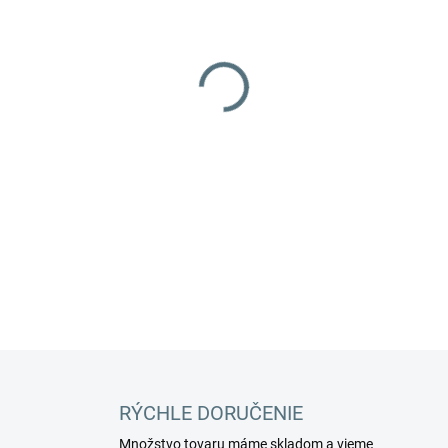
MOŽNOSTI DORUČENIA
−
+
Podlahový umývací stroj IP
v potenciálne výbušných obla
certifikovaný podľa platnýc
typovej skúške TÜV 06 ATE
DETAILNÉ INFORMÁCIE
RÝCHLE DORUČENIE
Množstvo tovaru máme skladom a vieme