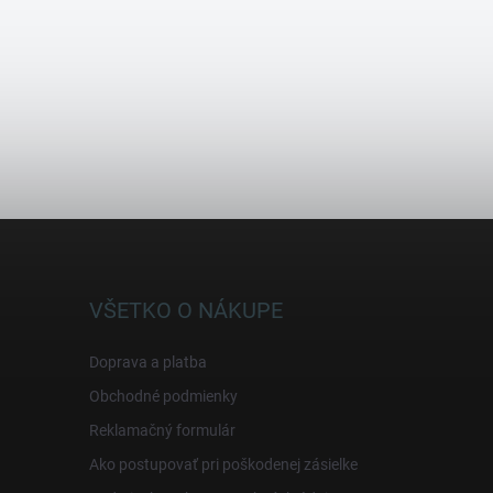
VŠETKO O NÁKUPE
Doprava a platba
Obchodné podmienky
Reklamačný formulár
Ako postupovať pri poškodenej zásielke