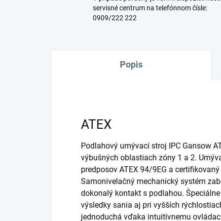
servisné centrum na telefónnom čísle:
0909/222 222
Popis
ATEX
Podlahový umývací stroj IPC Gansow ATE
výbušných oblastiach zóny 1 a 2. Umývac
predposov ATEX 94/9EG a certifikovaný
Samonivelačný mechanický systém zabez
dokonalý kontakt s podlahou. Špeciálne n
výsledky sania aj pri vyšších rýchlostia
jednoduchá vďaka intuitívnemu ovládaci