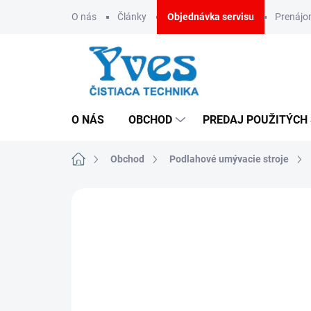
Prejsť
O nás
Články
Objednávka servisu
Prenáj
na
obsah
O NÁS
OBCHOD
PREDAJ POUŽITÝCH
Domov
Obchod
Podlahové umývacie stroje
ZNAČKA:
IPC GANSOW
CENA NA VYŽIADANIE