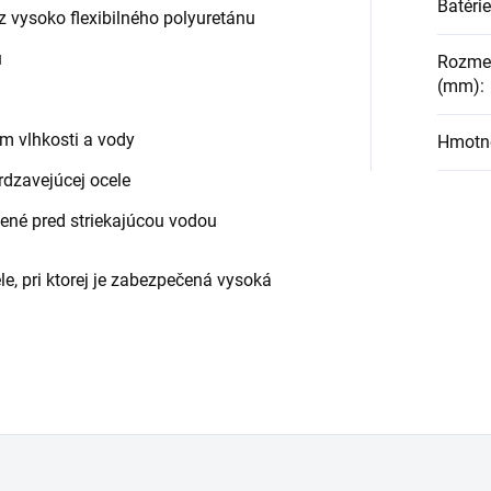
Batéri
z vysoko flexibilného polyuretánu
u
Rozmer
(mm)
:
m vlhkosti a vody
Hmotno
rdzavejúcej ocele
ené pred striekajúcou vodou
le, pri ktorej je zabezpečená vysoká