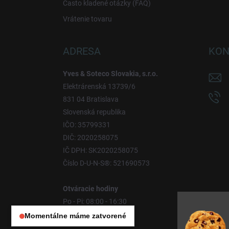
Často kladené otázky (FAQ)
Vrátenie tovaru
ADRESA
KON
Yves & Soteco Slovakia, s.r.o.
Elektrárenská 13739/6
831 04 Bratislava
Slovenská republika
IČO: 35799331
DIČ: 2020258075
IČ DPH: SK2020258075
Číslo D-U-N-S®: 521690573
Otváracie hodiny
Po - Pi: 08:00 - 16:30
So - Ne: Zatvorené
Momentálne máme zatvorené
Otváracie hodiny: