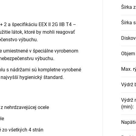
Šírka 
Šírka 
 2 a špecifikáciu EEX II 2G IIB T4 –
žitie látok, ktoré by mohli reagovať
Diskov
ečenstvo výbuchu.
je umiestnené v špeciálne vyrobenom
Objem 
 nebezpečenstvu výbuchu.
Max. r
olu s nádržami sú kompletne vyrobené
 najvyšší hygienický štandard.
Výdrž b
Výdrž 
(min)
:
 z nehrdzavejúcej ocele
le
Napäti
 zo všetkých 4 strán