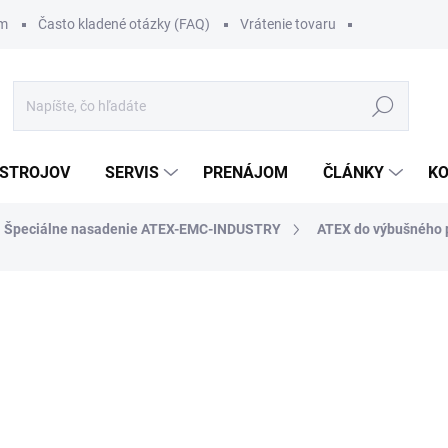
om
Často kladené otázky (FAQ)
Vrátenie tovaru
Hľadať
 STROJOV
SERVIS
PRENÁJOM
ČLÁNKY
K
Špeciálne nasadenie ATEX-EMC-INDUSTRY
ATEX do výbušného 
111 €
/ ks
136,53 € vrátane DPH
Jednotková
.
cena: