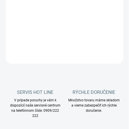
Hubica na vysávanie čalúnenia a čalúneného nábytku pre
vysávač PROFI Europe PROFI 4.
Katalógové číslo:
OH-074
DETAILNÉ INFORMÁCIE
OPÝTAŤ SA
STRÁŽIŤ
SERVIS HOT LINE
RÝCHLE DORUČENIE
V prípade poruchy je vám k
Množstvo tovaru máme skladom
dispozícií naše servisné centrum
a vieme zabezpečiť ich rýchle
na telefónnom čísle: 0909/222
doručenie.
222