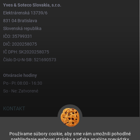
Yves & Soteco Slovakia, s.r.o.
Elektrárenská 13739/6
831 04 Bratislava
Slovenská republika
IČO: 35799331
DIČ: 2020258075
IČ DPH: SK2020258075
Číslo D-U-N-S®: 521690573
Otváracie hodiny
Po - Pi: 08:00 - 16:30
So - Ne: Zatvorené
KONTAKT
yves
@
yves.sk
Používame súbory cookie, aby sme vám umožnili pohodlné
0917 000 000
prehliadanie webovej stránky a vďaka analýze prevádzky