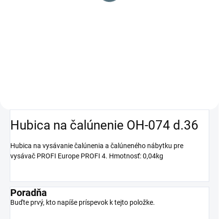
Do košíka
Vysávač PROFI 4 je určený na
suché vysávanie veľkých plôch,
ako sú hotely, kancelárie alebo
úrady. PROFI 4 je prispôsobený
na nepretržitú prevádzku vďaka
tepelnej ochrane v...
Hubica na čalúnenie OH-074 d.36
Hubica na vysávanie čalúnenia a čalúneného nábytku pre
vysávač PROFI Europe PROFI 4. Hmotnosť: 0,04kg
Poradňa
Buďte prvý, kto napíše príspevok k tejto položke.