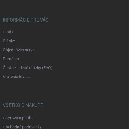
p
ä
t
i
INFORMÁCIE PRE VÁS
e
O nás
Články
Objednávka servisu
Prenájom
Často kladené otázky (FAQ)
Vrátenie tovaru
VŠETKO O NÁKUPE
Doprava a platba
Obchodné podmienky