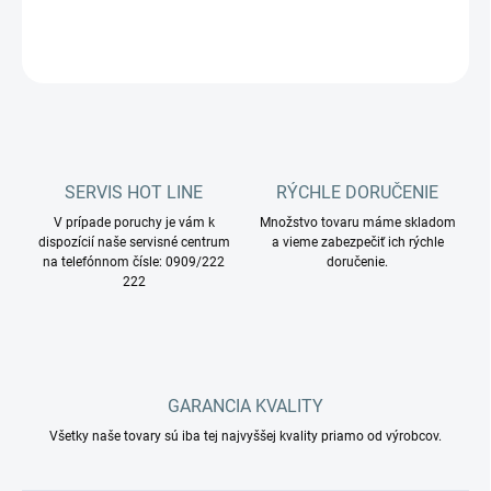
DETAILNÉ INFORMÁCIE
OPÝTAŤ SA
STRÁŽIŤ
SERVIS HOT LINE
RÝCHLE DORUČENIE
V prípade poruchy je vám k
Množstvo tovaru máme skladom
dispozícií naše servisné centrum
a vieme zabezpečiť ich rýchle
na telefónnom čísle: 0909/222
doručenie.
222
GARANCIA KVALITY
Všetky naše tovary sú iba tej najvyššej kvality priamo od výrobcov.