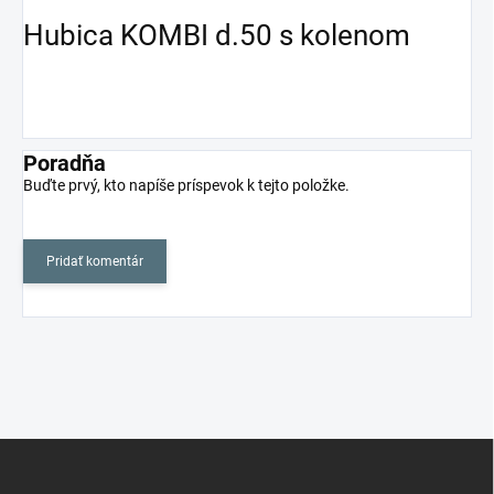
Hubica KOMBI d.50 s kolenom
Poradňa
Buďte prvý, kto napíše príspevok k tejto položke.
Pridať komentár
Z
á