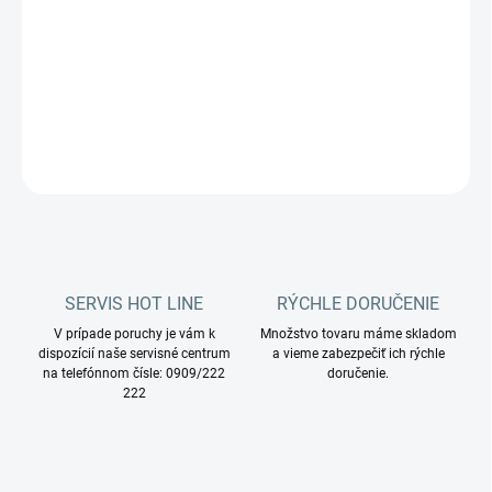
Katalógové číslo:
TBFX01159
DETAILNÉ INFORMÁCIE
OPÝTAŤ SA
STRÁŽIŤ
SERVIS HOT LINE
RÝCHLE DORUČENIE
V prípade poruchy je vám k
Množstvo tovaru máme skladom
dispozícií naše servisné centrum
a vieme zabezpečiť ich rýchle
na telefónnom čísle: 0909/222
doručenie.
222