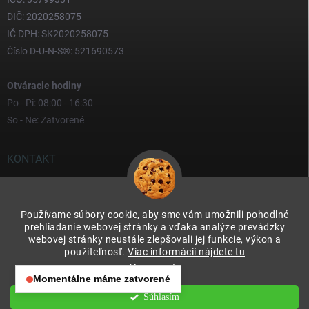
DIČ: 2020258075
IČ DPH: SK2020258075
Číslo D-U-N-S®: 521690573
Otváracie hodiny
Po - Pi: 08:00 - 16:30
So - Ne: Zatvorené
KONTAKT
yves
@
yves.sk
Používame súbory cookie, aby sme vám umožnili pohodlné
0917 000 000
prehliadanie webovej stránky a vďaka analýze prevádzky
webovej stránky neustále zlepšovali jej funkcie, výkon a
použiteľnosť.
Viac informácií nájdete tu
Nastavenie
Momentálne máme zatvorené
Otváracie hodiny:
Súhlasím
Copyright 2026
Yves & Soteco Slovakia s.r.o.
. Všetky práva vyhradené.
Po – Pia: 08:00 – 16:30