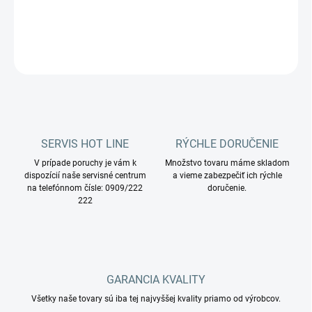
DETAILNÉ INFORMÁCIE
OPÝTAŤ SA
STRÁŽIŤ
SERVIS HOT LINE
RÝCHLE DORUČENIE
V prípade poruchy je vám k
Množstvo tovaru máme skladom
dispozícií naše servisné centrum
a vieme zabezpečiť ich rýchle
na telefónnom čísle: 0909/222
doručenie.
222
GARANCIA KVALITY
Všetky naše tovary sú iba tej najvyššej kvality priamo od výrobcov.