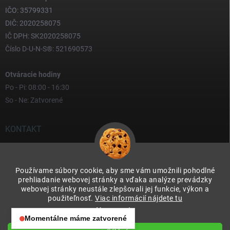
IČO: 35799331
DIČ: 2020258075
IČ DPH: SK2020258075
Číslo D-U-N-S®: 521690573
Otváracie hodiny
Po - Pi: 08:00 - 16:30
So - Ne: Zatvorené
KONTAKT
yves
@
yves.sk
Používame súbory cookie, aby sme vám umožnili pohodlné
0917 000 000
prehliadanie webovej stránky a vďaka analýze prevádzky
webovej stránky neustále zlepšovali jej funkcie, výkon a
použiteľnosť.
Viac informácií nájdete tu
Nastavenie
Momentálne máme zatvorené
Otváracie hodiny: