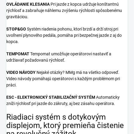
OVLÁDANIE KLESANIA
Pri jazde z kopca udržuje konštantnú
rýchlosť a zabraňuje náhlemu zvýšeniu rýchlosti spôsobenému
gravitáciou.
STOP&GO
Systém riadenia pohonu, ktorí brzdí a drží stroj pri
uvoľnení plynového pedála, pomáha pri bezpečnej jazde z aj do
kopca.
TEMPOMAT
Tempomat umožňuje operátorovi nastaviť a
udržiavať požadovanú rýchlosť.
VIDEO NÁVODY
Nejaké otázky? MMg má na všetko odpoveď.
Video návody pomáhajú operátorovi s každým problémom pri
práci.
ESC - ELEKTRONICKÝ STABILIZAČNÝ SYSTÉM
Automaticky
zníži rýchlosť pri jazde do zákruty, aj bez zásahu operátora.
Riadiaci systém s dotykovým
displejom, ktorý premieňa čistenie
na revolučný zážitok