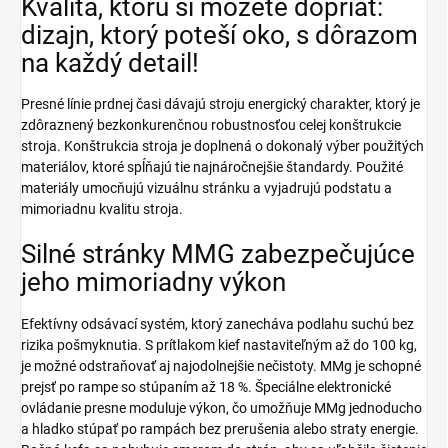
Kvalita, ktorú si môžete dopriať:
dizajn, ktorý poteší oko, s dôrazom
na každý detail!
Presné línie prdnej časi dávajú stroju energický charakter, ktorý je
zdôraznený bezkonkurenčnou robustnosťou celej konštrukcie
stroja. Konštrukcia stroja je doplnená o dokonalý výber použitých
materiálov, ktoré spĺňajú tie najnáročnejšie štandardy. Použité
materiály umocňujú vizuálnu stránku a vyjadrujú podstatu a
mimoriadnu kvalitu stroja.
Silné stránky MMG zabezpečujúce
jeho mimoriadny výkon
Efektívny odsávací systém, ktorý zanecháva podlahu suchú bez
rizika pošmyknutia. S prítlakom kief nastaviteľným až do 100 kg,
je možné odstraňovať aj najodolnejšie nečistoty. MMg je schopné
prejsť po rampe so stúpaním až 18 %. Špeciálne elektronické
ovládanie presne moduluje výkon, čo umožňuje MMg jednoducho
a hladko stúpať po rampách bez prerušenia alebo straty energie.