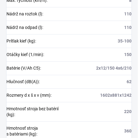
Max. rýchlosť (km/h)
:
8
Nádrž na roztok (l)
:
110
Nádrž na odpad (l)
:
110
Prítlak kief (kg)
:
35-100
Otáčky kief (1/min)
:
150
Batérie (V/Ah C5)
:
2x12/150 4x6/210
Hlučnosť (dB(A))
:
62
Rozmery d x š x v (mm)
:
1602x881x1242
Hmotnosť stroja bez batérií
220
(kg)
:
Hmotnosť stroja
360
s batériami (kg)
: