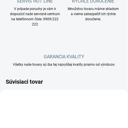
SERVIS HOT LINE
RÝCHLE DORUČENIE
V prípade poruchy je vám k
Množstvo tovaru máme skladom
dispozícií naše servisné centrum
a vieme zabezpečiť ich rýchle
na telefónnom čísle: 0909/222
doručenie.
222
GARANCIA KVALITY
Všetky naše tovary sú iba tej najvyššej kvality priamo od výrobcov.
Súvisiaci tovar
MADE IN ITALY
DO 24 HODÍN