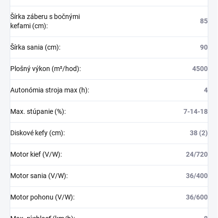
Šírka záberu s bočnými
85
kefami (cm)
:
Šírka sania (cm)
:
90
Plošný výkon (m²/hod)
:
4500
Autonómia stroja max (h)
:
4
Max. stúpanie (%)
:
7-14-18
Diskové kefy (cm)
:
38 (2)
Motor kief (V/W)
:
24/720
Motor sania (V/W)
:
36/400
Motor pohonu (V/W)
:
36/600