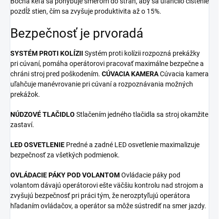
Bočná kefa sa pohybuje smerom do strán, aby sa uľahčilo čistenie
pozdĺž stien, čím sa zvyšuje produktivita až o 15%.
Bezpečnosť je prvoradá
SYSTÉM PROTI KOLÍZII
Systém proti kolízii rozpozná prekážky
pri cúvaní, pomáha operátorovi pracovať maximálne bezpečne a
chráni stroj pred poškodením.
CÚVACIA KAMERA
Cúvacia kamera
uľahčuje manévrovanie pri cúvaní a rozpoznávania možných
prekážok.
NÚDZOVÉ TLAČIDLO
Stlačením jedného tlačidla sa stroj okamžite
zastaví.
LED OSVETLENIE
Predné a zadné LED osvetlenie maximalizuje
bezpečnosť za všetkých podmienok.
OVLÁDACIE PÁKY POD VOLANTOM
Ovládacie páky pod
volantom dávajú operátorovi ešte väčšiu kontrolu nad strojom a
zvyšujú bezpečnosť pri práci tým, že nerozptyľujú operátora
hľadaním ovládačov, a operátor sa môže sústrediť na smer jazdy.