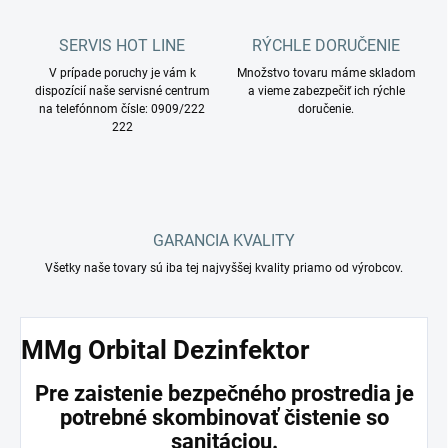
SERVIS HOT LINE
RÝCHLE DORUČENIE
V prípade poruchy je vám k
Množstvo tovaru máme skladom
dispozícií naše servisné centrum
a vieme zabezpečiť ich rýchle
na telefónnom čísle: 0909/222
doručenie.
222
GARANCIA KVALITY
Všetky naše tovary sú iba tej najvyššej kvality priamo od výrobcov.
MMg Orbital Dezinfektor
Pre zaistenie bezpečného prostredia je
potrebné skombinovať čistenie so
sanitáciou.