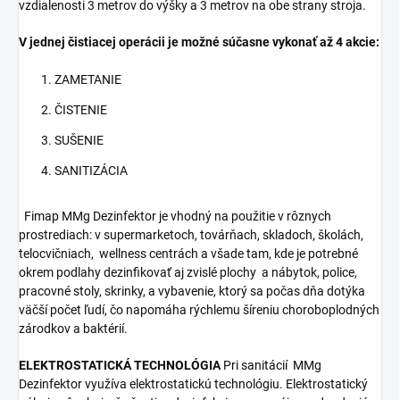
vzdialenosti 3 metrov do výšky a 3 metrov na obe strany stroja.
V jednej čistiacej operácii je možné súčasne vykonať až 4 akcie:
ZAMETANIE
ČISTENIE
SUŠENIE
SANITIZÁCIA
Fimap MMg Dezinfektor je vhodný na použitie v rôznych
prostrediach: v supermarketoch, továrňach, skladoch, školách,
telocvičniach, wellness centrách a všade tam, kde je potrebné
okrem podlahy dezinfikovať aj zvislé plochy a nábytok, police,
pracovné stoly, skrinky, a vybavenie, ktorý sa počas dňa dotýka
väčší počet ľudí, čo napomáha rýchlemu šíreniu choroboplodných
zárodkov a baktérií.
ELEKTROSTATICKÁ TECHNOLÓGIA
Pri sanitácií MMg
Dezinfektor využíva elektrostatickú technológiu. Elektrostatický