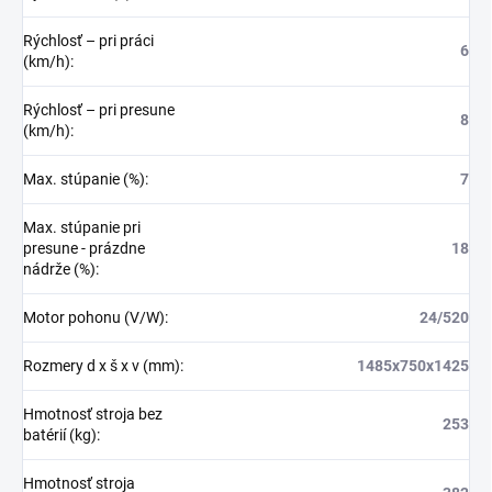
Rýchlosť – pri práci
6
(km/h)
:
Rýchlosť – pri presune
8
(km/h)
:
Max. stúpanie (%)
:
7
Max. stúpanie pri
presune - prázdne
18
nádrže (%)
:
Motor pohonu (V/W)
:
24/520
Rozmery d x š x v (mm)
:
1485x750x1425
Hmotnosť stroja bez
253
batérií (kg)
:
Hmotnosť stroja