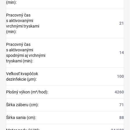
(min)
:
Pracovný čas
s aktivovanými
21
vrchnými tryskami
(min)
:
Pracovný čas
s aktivovanými
14
spodnými aj vrchnými
tryskami (min)
:
Veľkosť kvapôčok
100
dezinfekcie (µm)
:
Plošný výkon (m²/hod)
:
4260
Šírka záberu (cm)
:
71
Šírka sania (cm)
:
88