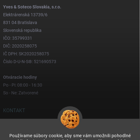
Yves & Soteco Slovakia, s.r.o.
Elektrárenská 13739/6
831 04 Bratislava
Slovenská republika
IČO: 35799331
DIČ: 2020258075
IČ DPH: SK2020258075
Číslo D-U-N-S®: 521690573
Otváracie hodiny
Po - Pi: 08:00 - 16:30
So - Ne: Zatvorené
KONTAKT
yves
@
yves.sk
Používame súbory cookie, aby sme vám umožnili pohodlné
0917 000 000