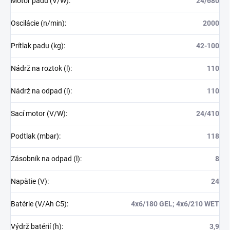
Motor padu (V/W)
:
24/680
Oscilácie (n/min)
:
2000
Prítlak padu (kg)
:
42-100
Nádrž na roztok (l)
:
110
Nádrž na odpad (l)
:
110
Sací motor (V/W)
:
24/410
Podtlak (mbar)
:
118
Zásobník na odpad (l)
:
8
Napätie (V)
:
24
Batérie (V/Ah C5)
:
4x6/180 GEL; 4x6/210 WET
Výdrž batérií (h)
:
3,9