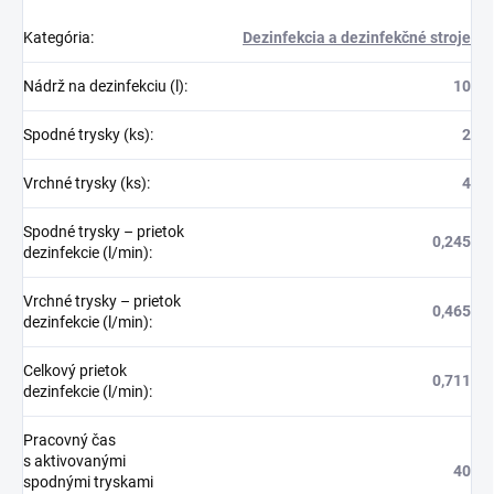
Kategória
:
Dezinfekcia a dezinfekčné stroje
Nádrž na dezinfekciu (l)
:
10
Spodné trysky (ks)
:
2
Vrchné trysky (ks)
:
4
Spodné trysky – prietok
0,245
dezinfekcie (l/min)
:
Vrchné trysky – prietok
0,465
dezinfekcie (l/min)
:
Celkový prietok
0,711
dezinfekcie (l/min)
:
Pracovný čas
s aktivovanými
40
spodnými tryskami