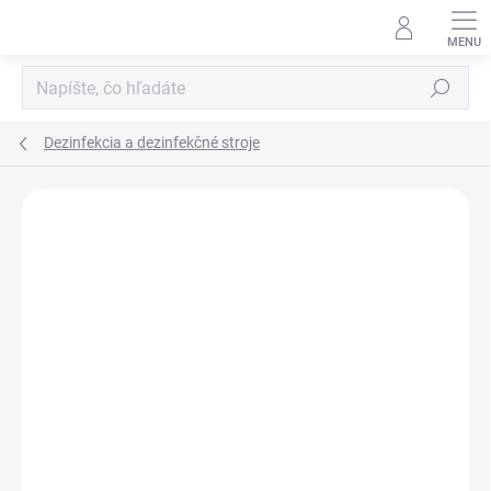
Prejsť
na
obsah
Hľadať
Dezinfekcia a dezinfekčné stroje
ZNAČKA:
FIMAP
CENA NA VYŽIADANIE