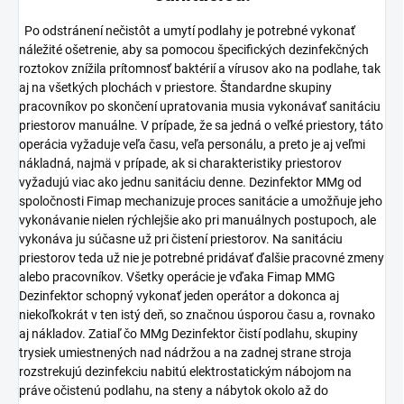
Po odstránení nečistôt a umytí podlahy je potrebné vykonať
náležité ošetrenie, aby sa pomocou špecifických dezinfekčných
roztokov znížila prítomnosť baktérií a vírusov ako na podlahe, tak
aj na všetkých plochách v priestore. Štandardne skupiny
pracovníkov po skončení upratovania musia vykonávať sanitáciu
priestorov manuálne. V prípade, že sa jedná o veľké priestory, táto
operácia vyžaduje veľa času, veľa personálu, a preto je aj veľmi
nákladná, najmä v prípade, ak si charakteristiky priestorov
vyžadujú viac ako jednu sanitáciu denne. Dezinfektor MMg od
spoločnosti Fimap mechanizuje proces sanitácie a umožňuje jeho
vykonávanie nielen rýchlejšie ako pri manuálnych postupoch, ale
vykonáva ju súčasne už pri čistení priestorov. Na sanitáciu
priestorov teda už nie je potrebné pridávať ďalšie pracovné zmeny
alebo pracovníkov. Všetky operácie je vďaka Fimap MMG
Dezinfektor schopný vykonať jeden operátor a dokonca aj
niekoľkokrát v ten istý deň, so značnou úsporou času a, rovnako
aj nákladov. Zatiaľ čo MMg Dezinfektor čistí podlahu, skupiny
trysiek umiestnených nad nádržou a na zadnej strane stroja
rozstrekujú dezinfekciu nabitú elektrostatickým nábojom na
práve očistenú podlahu, na steny a nábytok okolo až do