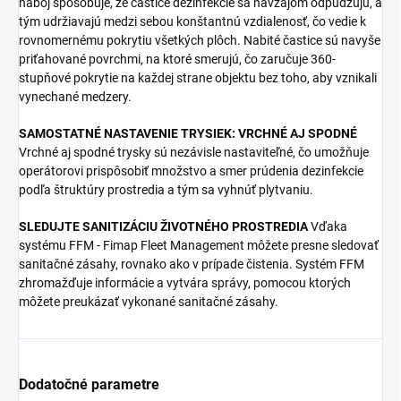
náboj spôsobuje, že častice dezinfekcie sa navzájom odpudzujú, a
tým udržiavajú medzi sebou konštantnú vzdialenosť, čo vedie k
rovnomernému pokrytiu všetkých plôch. Nabité častice sú navyše
priťahované povrchmi, na ktoré smerujú, čo zaručuje 360-
stupňové pokrytie na každej strane objektu bez toho, aby vznikali
vynechané medzery.
SAMOSTATNÉ NASTAVENIE TRYSIEK: VRCHNÉ AJ SPODNÉ
Vrchné aj spodné trysky sú nezávisle nastaviteľné, čo umožňuje
operátorovi prispôsobiť množstvo a smer prúdenia dezinfekcie
podľa štruktúry prostredia a tým sa vyhnúť plytvaniu.
SLEDUJTE SANITIZÁCIU ŽIVOTNÉHO PROSTREDIA
Vďaka
systému FFM - Fimap Fleet Management môžete presne sledovať
sanitačné zásahy, rovnako ako v prípade čistenia. Systém FFM
zhromažďuje informácie a vytvára správy, pomocou ktorých
môžete preukázať vykonané sanitačné zásahy.
Dodatočné parametre