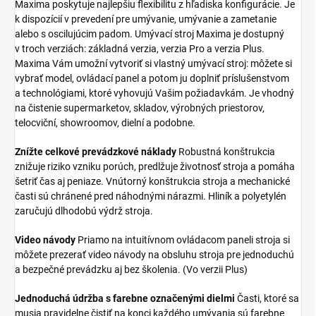
Maxima poskytuje najlepšiu flexibilitu z hľadiska konfigurácie. Je
k dispozícií v prevedení pre umývanie, umývanie a zametanie
alebo s oscilujúcim padom. Umývací stroj Maxima je dostupný
v troch verziách: základná verzia, verzia Pro a verzia Plus.
Maxima Vám umožní vytvoriť si vlastný umývací stroj: môžete si
vybrať model, ovládací panel a potom ju doplniť príslušenstvom
a technológiami, ktoré vyhovujú Vašim požiadavkám. Je vhodný
na čistenie supermarketov, skladov, výrobných priestorov,
telocviční, showroomov, dielní a podobne.
Znížte celkové prevádzkové náklady
Robustná konštrukcia
znižuje riziko vzniku porúch, predlžuje životnosť stroja a pomáha
šetriť čas aj peniaze. Vnútorný konštrukcia stroja a mechanické
časti sú chránené pred náhodnými nárazmi. Hliník a polyetylén
zaručujú dlhodobú výdrž stroja.
Video návody
Priamo na intuitívnom ovládacom paneli stroja si
môžete prezerať video návody na obsluhu stroja pre jednoduchú
a bezpečné prevádzku aj bez školenia. (Vo verzii Plus)
Jednoduchá údržba s farebne označenými dielmi
Časti, ktoré sa
musia pravidelne čistiť na konci každého umývania sú farebne