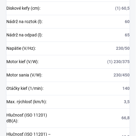
Diskové kefy (cm)
:
(1) 60,5
Nádrž na roztok (l)
:
60
Nádrž na odpad (l)
:
65
Napätie (V/Hz)
:
230/50
Motor kief (V/W)
:
(1) 230/375
Motor sania (V/W)
:
230/450
Otáčky kief (1/min)
:
140
Max. rýchlosť (km/h)
:
3,5
Hlučnosť (ISO 11201)
66,8
dB(A)
:
Hlučnosť (ISO 11201) –