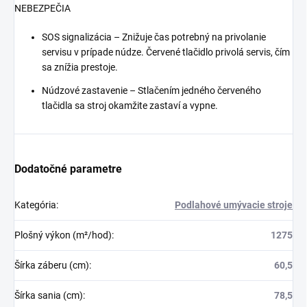
NEBEZPEČIA
SOS signalizácia – Znižuje čas potrebný na privolanie
servisu v prípade núdze. Červené tlačidlo privolá servis, čím
sa znížia prestoje.
Núdzové zastavenie – Stlačením jedného červeného
tlačidla sa stroj okamžite zastaví a vypne.
Dodatočné parametre
Kategória
:
Podlahové umývacie stroje
Plošný výkon (m²/hod)
:
1275
Šírka záberu (cm)
:
60,5
Šírka sania (cm)
:
78,5