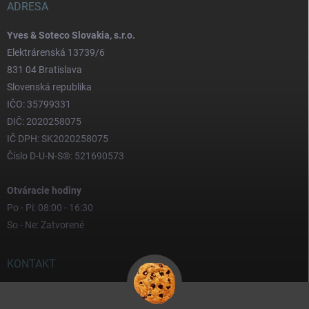
ADRESA
Yves & Soteco Slovakia, s.r.o.
Elektrárenská 13739/6
831 04 Bratislava
Slovenská republika
IČO: 35799331
DIČ: 2020258075
IČ DPH: SK2020258075
Číslo D-U-N-S®: 521690573
Otváracie hodiny
Po - Pi: 08:00 - 16:30
So - Ne: Zatvorené
KONTAKT
yves
@
yves.sk