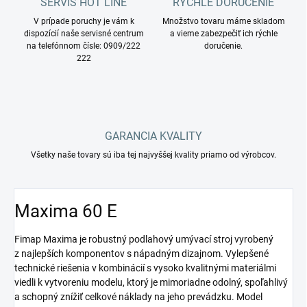
SERVIS HOT LINE
RÝCHLE DORUČENIE
V prípade poruchy je vám k
Množstvo tovaru máme skladom
dispozícií naše servisné centrum
a vieme zabezpečiť ich rýchle
na telefónnom čísle: 0909/222
doručenie.
222
GARANCIA KVALITY
Všetky naše tovary sú iba tej najvyššej kvality priamo od výrobcov.
Maxima 60 E
Fimap Maxima je robustný podlahový umývací stroj vyrobený
z najlepších komponentov s nápadným dizajnom. Vylepšené
technické riešenia v kombinácií s vysoko kvalitnými materiálmi
viedli k vytvoreniu modelu, ktorý je mimoriadne odolný, spoľahlivý
a schopný znížiť celkové náklady na jeho prevádzku. Model