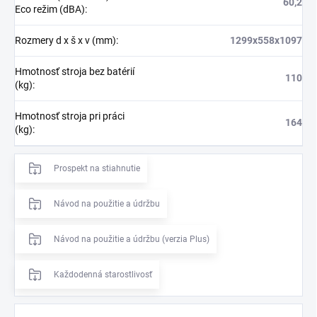
60,2
Eco režim (dBA)
:
Rozmery d x š x v (mm)
:
1299x558x1097
Hmotnosť stroja bez batérií
110
(kg)
:
Hmotnosť stroja pri práci
164
(kg)
:
Prospekt na stiahnutie
Návod na použitie a údržbu
Návod na použitie a údržbu (verzia Plus)
Každodenná starostlivosť