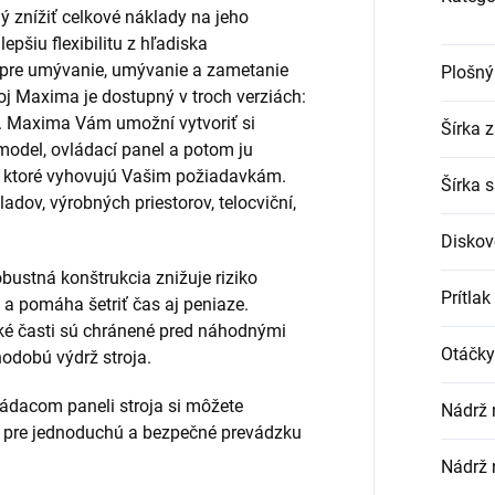
 znížiť celkové náklady na jeho
pšiu flexibilitu z hľadiska
ní pre umývanie, umývanie a zametanie
Plošný
oj Maxima je dostupný v troch verziách:
us. Maxima Vám umožní vytvoriť si
Šírka 
 model, ovládací panel a potom ju
, ktoré vyhovujú Vašim požiadavkám.
Šírka 
adov, výrobných priestorov, telocviční,
Diskov
bustná konštrukcia znižuje riziko
Prítlak
a a pomáha šetriť čas aj peniaze.
ké časti sú chránené pred náhodnými
Otáčky
hodobú výdrž stroja.
ádacom paneli stroja si môžete
Nádrž n
a pre jednoduchú a bezpečné prevádzku
Nádrž 