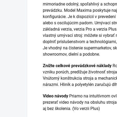
mimoriadne odolný, spoľahlivý a schopný
prevádzku. Model Maxima poskytuje najle
konfigurácie. Je k dispozícií v prevede
alebo s oscilujúcim padom. Umývací str
základná verzia, verzia Pro a verzia Pl
vlastný umývací stroj: môžete si vybrať
doplniť príslušenstvom a technológiami
Je vhodný na čistenie supermarketov, skl
showroomov, dielní a podobne.
Znížte celkové prevádzkové náklady
Ro
vzniku porúch, predlžuje životnosť stroj
Vnútorný konštrukcia stroja a mechanic
nárazmi. Hliník a polyetylén zaručujú dl
Video návody
Priamo na intuitívnom ovl
prezerať video návody na obsluhu stroj
aj bez školenia. (Vo verzii Plus)