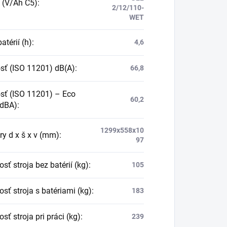
e (V/Ah C5)
:
2/12/110-
WET
atérií (h)
:
4,6
sť (ISO 11201) dB(A)
:
66,8
sť (ISO 11201) – Eco
60,2
(dBA)
:
1299x558x10
y d x š x v (mm)
:
97
ť stroja bez batérií (kg)
:
105
sť stroja s batériami (kg)
:
183
ť stroja pri práci (kg)
:
239