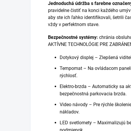
Jednoduchá údržba s farebne označený
pravidelne čistiť na konci každého umýv
aby ste ich ľahko identifikovali, šetrili ča
vždy v perfektnom stave.
Bezpečnostné systémy:
chránia obsluhu,
AKTÍVNE TECHNOLÓGIE PRE ZABRÁNE
Dotykový displej – Zlepšená vidite
Tempomat – Na ovládacom paneli
rýchlosť.
Elektro-brzda – Automaticky sa akt
bezpečnostná parkovacia brzda.
Video návody – Pre rýchle školeni
nákladov.
LED svetlomety – Maximalizujú be
podmienok.