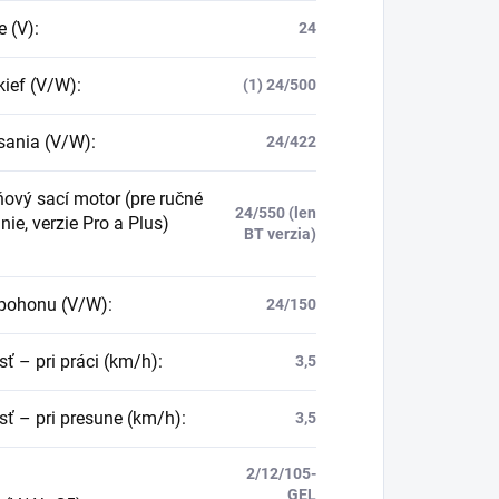
e (V)
:
24
kief (V/W)
:
(1) 24/500
sania (V/W)
:
24/422
ňový sací motor (pre ručné
24/550 (len
ie, verzie Pro a Plus)
BT verzia)
pohonu (V/W)
:
24/150
sť – pri práci (km/h)
:
3,5
sť – pri presune (km/h)
:
3,5
2/12/105-
GEL