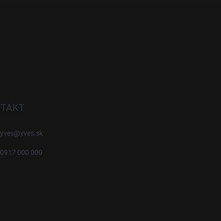
TAKT
yves
@
yves.sk
0917 000 000