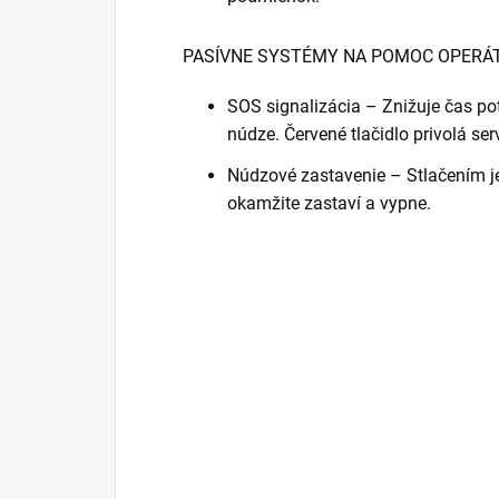
PASÍVNE SYSTÉMY NA POMOC OPERÁT
SOS signalizácia – Znižuje čas pot
núdze. Červené tlačidlo privolá serv
Núdzové zastavenie – Stlačením je
okamžite zastaví a vypne.