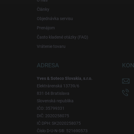
O nás
e
Články
Objednávka servisu
Prenájom
Často kladené otázky (FAQ)
Vrátenie tovaru
ADRESA
KON
Yves & Soteco Slovakia, s.r.o.
Elektrárenská 13739/6
831 04 Bratislava
Slovenská republika
IČO: 35799331
DIČ: 2020258075
IČ DPH: SK2020258075
Číslo D-U-N-S®: 521690573