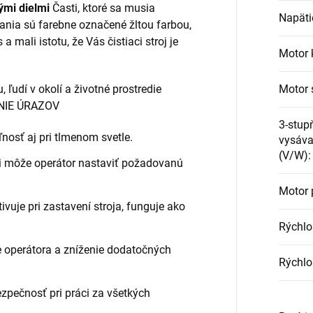
mi dielmi
Časti, ktoré sa musia
Napäti
ania sú farebne označené žltou farbou,
s a mali istotu, že Vás čistiaci stroj je
Motor 
 ľudí v okolí a životné prostredie
Motor 
NIE ÚRAZOV
3-stup
ľnosť aj pri tlmenom svetle.
vysávan
(V/W)
:
 môže operátor nastaviť požadovanú
Motor 
ivuje pri zastavení stroja, funguje ako
Rýchlo
e operátora a zníženie dodatočných
Rýchlo
zpečnosť pri práci za všetkých