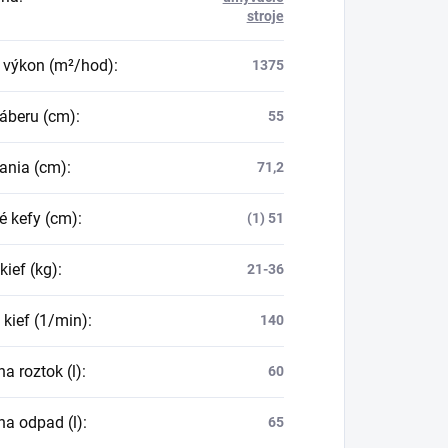
stroje
 výkon (m²/hod)
:
1375
záberu (cm)
:
55
sania (cm)
:
71,2
é kefy (cm)
:
(1) 51
 kief (kg)
:
21-36
 kief (1/min)
:
140
a roztok (l)
:
60
na odpad (l)
:
65