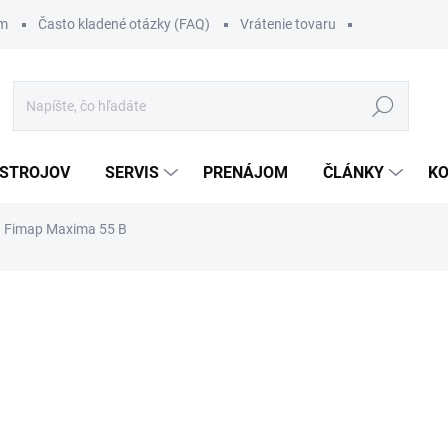
om
Často kladené otázky (FAQ)
Vrátenie tovaru
Hľadať
 STROJOV
SERVIS
PRENÁJOM
ČLÁNKY
K
Fimap Maxima 55 B
111 €
/ ks
136,53 € vrátane DPH
Jednotková
.
cena: