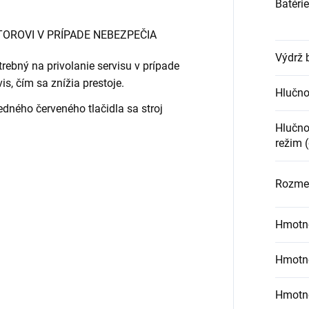
Batéri
OROVI V PRÍPADE NEBEZPEČIA
Výdrž b
rebný na privolanie servisu v prípade
is, čím sa znížia prestoje.
Hlučno
dného červeného tlačidla sa stroj
Hlučno
režim 
Rozmer
Hmotnos
Hmotno
Hmotnos