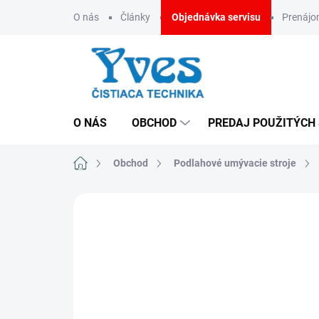
Prejsť
O nás
Články
Objednávka servisu
Prenáj
na
obsah
O NÁS
OBCHOD
PREDAJ POUŽITÝCH
Domov
Obchod
Podlahové umývacie stroje
ZNAČKA:
FIMAP
CENA NA VYŽIADANIE