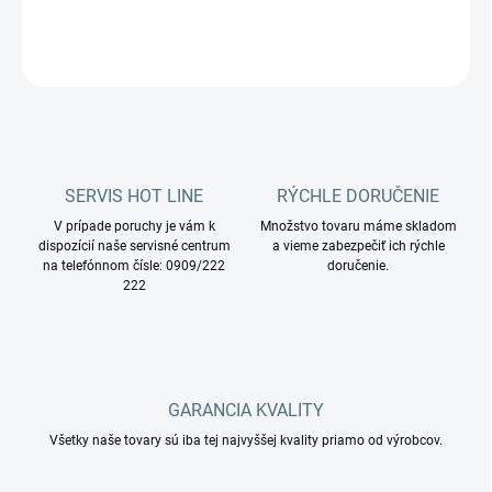
DETAILNÉ INFORMÁCIE
OPÝTAŤ SA
STRÁŽIŤ
SERVIS HOT LINE
RÝCHLE DORUČENIE
V prípade poruchy je vám k
Množstvo tovaru máme skladom
dispozícií naše servisné centrum
a vieme zabezpečiť ich rýchle
na telefónnom čísle: 0909/222
doručenie.
222
GARANCIA KVALITY
Všetky naše tovary sú iba tej najvyššej kvality priamo od výrobcov.