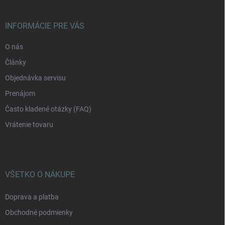
ä
t
i
INFORMÁCIE PRE VÁS
e
O nás
Články
Objednávka servisu
Prenájom
Často kladené otázky (FAQ)
Vrátenie tovaru
VŠETKO O NÁKUPE
Doprava a platba
Obchodné podmienky