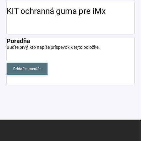
KIT ochranná guma pre iMx
Poradňa
Buďte prvý, kto napíše príspevok k tejto položke.
Pridať komentár
Z
á
p