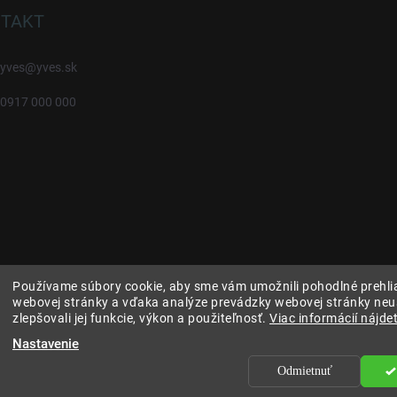
TAKT
yves
@
yves.sk
0917 000 000
Používame súbory cookie, aby sme vám umožnili pohodlné prehli
webovej stránky a vďaka analýze prevádzky webovej stránky neu
zlepšovali jej funkcie, výkon a použiteľnosť.
Viac informácií nájdet
Nastavenie
Odmietnuť
ráva vyhradené.
Upraviť nastavenie cookies