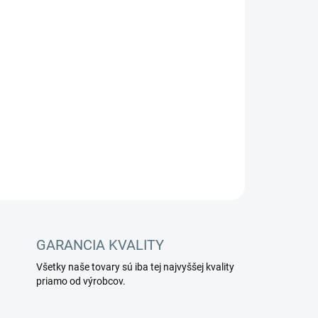
Pridať do košíka
OPÝTAŤ SA
STRÁŽIŤ
GARANCIA KVALITY
Všetky naše tovary sú iba tej najvyššej kvality
priamo od výrobcov.