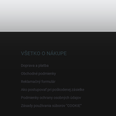
VŠETKO O NÁKUPE
Doprava a platba
Obchodné podmienky
Reklamačný formulár
Ako postupovať pri poškodenej zásielke
Podmienky ochrany osobných údajov
Zásady používania súborov “COOKIE”