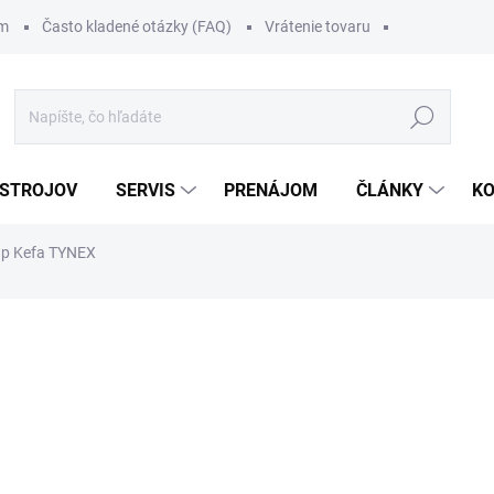
om
Často kladené otázky (FAQ)
Vrátenie tovaru
Hľadať
 STROJOV
SERVIS
PRENÁJOM
ČLÁNKY
K
p Kefa TYNEX
111 €
/ ks
136,53 € vrátane DPH
Jednotková
.
cena: