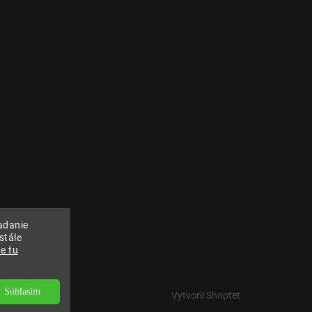
adanie
stále
e tu
Súhlasím
Vytvoril Shoptet