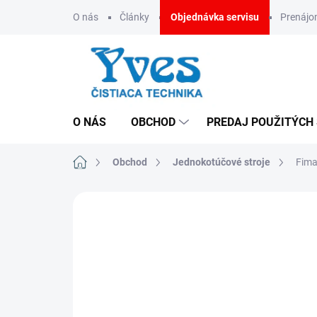
Prejsť
O nás
Články
Objednávka servisu
Prenáj
na
obsah
O NÁS
OBCHOD
PREDAJ POUŽITÝCH
Domov
Obchod
Jednokotúčové stroje
Fima
ZNAČKA:
FIMAP
CENA NA VYŽIADANIE