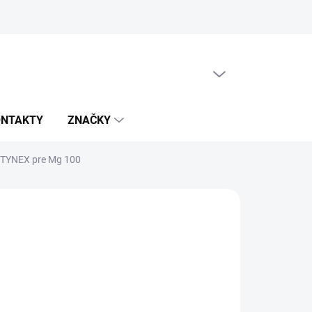
PRÁZDNY KOŠÍK
NÁKUPNÝ
KOŠÍK
ONTAKTY
ZNAČKY
 TYNEX pre Mg 100