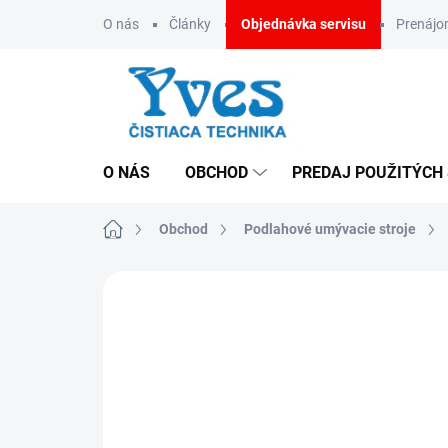
Prejsť
O nás
Články
Objednávka servisu
Prenáj
na
obsah
O NÁS
OBCHOD
PREDAJ POUŽITÝCH
Domov
Obchod
Podlahové umývacie stroje
ZNAČKA:
FIMAP