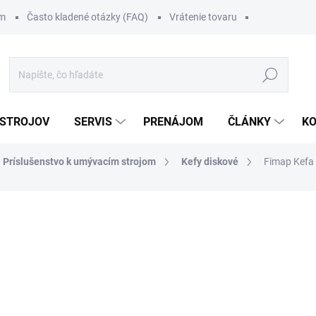
om
Často kladené otázky (FAQ)
Vrátenie tovaru
Hľadať
 STROJOV
SERVIS
PRENÁJOM
ČLÁNKY
K
Príslušenstvo k umývacím strojom
Kefy diskové
Fimap Kefa
310 €
/ ks
381,30 € vrátane DPH
Jednotková
SKLADOM
cena:
MOŽNOSTI DORUČENIA