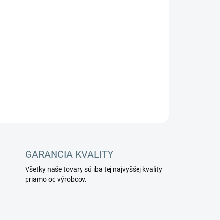
Pridať do košíka
OPÝTAŤ SA
STRÁŽIŤ
GARANCIA KVALITY
Všetky naše tovary sú iba tej najvyššej kvality
priamo od výrobcov.