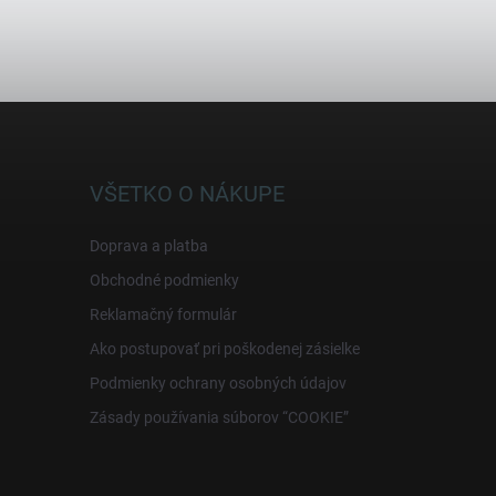
VŠETKO O NÁKUPE
Doprava a platba
Obchodné podmienky
Reklamačný formulár
Ako postupovať pri poškodenej zásielke
Podmienky ochrany osobných údajov
Zásady používania súborov “COOKIE”