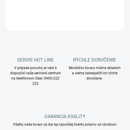
DETAILNÉ INFORMÁCIE
OPÝTAŤ SA
STRÁŽIŤ
SERVIS HOT LINE
RÝCHLE DORUČENIE
V prípade poruchy je vám k
Množstvo tovaru máme skladom
dispozícií naše servisné centrum
a vieme zabezpečiť ich rýchle
na telefónnom čísle: 0909/222
doručenie.
222
GARANCIA KVALITY
Všetky naše tovary sú iba tej najvyššej kvality priamo od výrobcov.