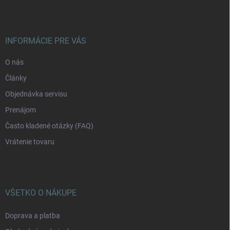
p
ä
t
i
INFORMÁCIE PRE VÁS
e
O nás
Články
Objednávka servisu
Prenájom
Často kladené otázky (FAQ)
Vrátenie tovaru
VŠETKO O NÁKUPE
Doprava a platba