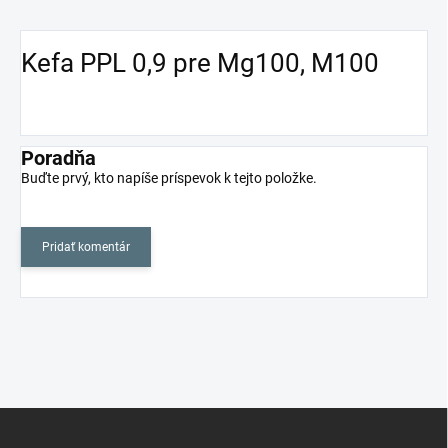
Kefa PPL 0,9 pre Mg100, M100
Poradňa
Buďte prvý, kto napíše príspevok k tejto položke.
Pridať komentár
Z
á