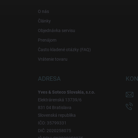
t
i
O nás
e
Články
Objednávka servisu
Prenájom
Často kladené otázky (FAQ)
Vrátenie tovaru
ADRESA
KON
Yves & Soteco Slovakia, s.r.o.
Elektrárenská 13739/6
831 04 Bratislava
Slovenská republika
IČO: 35799331
DIČ: 2020258075