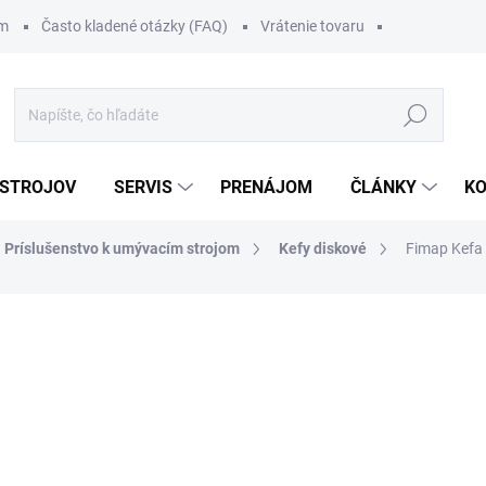
om
Často kladené otázky (FAQ)
Vrátenie tovaru
Hľadať
 STROJOV
SERVIS
PRENÁJOM
ČLÁNKY
K
Príslušenstvo k umývacím strojom
Kefy diskové
Fimap Kefa
113,50 €
/ ks
139,61 € vrátane DPH
Jednotková
SKLADOM
cena: