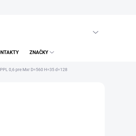
PRÁZDNY KOŠÍK
NÁKUPNÝ
KOŠÍK
ONTAKTY
ZNAČKY
 PPL 0,6 pre Mxr D=560 H=35 d=128