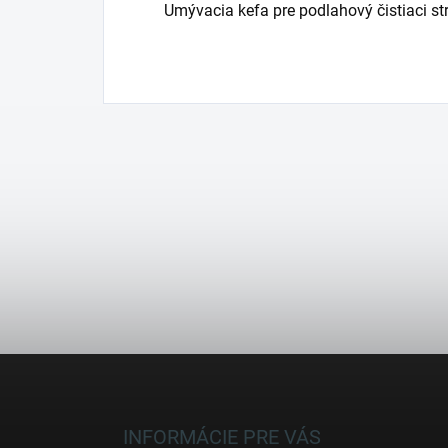
Umývacia kefa pre podlahový čistiaci st
Z
á
p
ä
INFORMÁCIE PRE VÁS