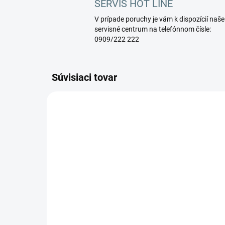
SERVIS HOT LINE
V prípade poruchy je vám k dispozícií naše
servisné centrum na telefónnom čísle:
0909/222 222
Súvisiaci tovar
.
Fimap Mxr
Fim