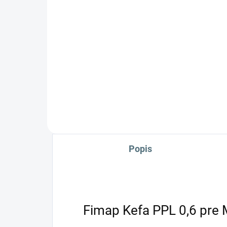
111 €
11
Do košíka
„Prečo chodiť, keď môžete jazdiť
„Pre
?“ Mxr je posedový stroj, ktorý je
?“ M
vďaka jeho kompaktným
vďa
rozmerom schopný nahradiť
roz
tradičné stroje s kráčajúcou
trad
obsluhou pri údržbovom...
obsl
Popis
Fimap Kefa PPL 0,6 pre