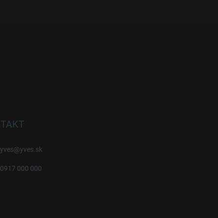
TAKT
yves
@
yves.sk
0917 000 000