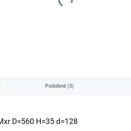
1 €
Do košíka
čo chodiť, keď môžete jazdiť
xr je posedový stroj, ktorý je
ka jeho kompaktným
merom schopný nahradiť
ičné stroje s kráčajúcou
uhou pri údržbovom čistení...
Podobné (3)
 Mxr D=560 H=35 d=128