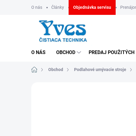
Prejsť
O nás
Články
Objednávka servisu
Prenáj
na
obsah
O NÁS
OBCHOD
PREDAJ POUŽITÝCH
Domov
Obchod
Podlahové umývacie stroje
ZNAČKA:
FIMAP
MADE IN ITALY