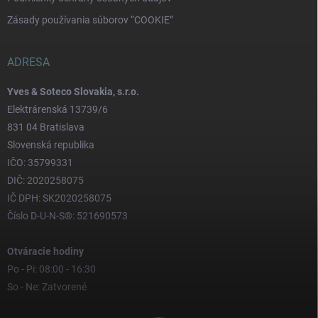
Zásady používania súborov “COOKIE”
ADRESA
Yves & Soteco Slovakia, s.r.o.
Elektrárenská 13739/6
831 04 Bratislava
Slovenská republika
IČO: 35799331
DIČ: 2020258075
IČ DPH: SK2020258075
Číslo D-U-N-S®: 521690573
Otváracie hodiny
Po - Pi: 08:00 - 16:30
So - Ne: Zatvorené