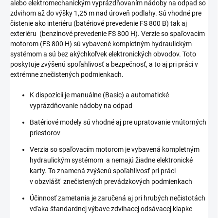
alebo elektromechanickým vyprázdňovaním nádoby na odpad so
zdvihom až do výšky 1,25 m nad úroveň podlahy. Sú vhodné pre
čistenie ako interiéru (batériové prevedenie FS 800 B) tak aj
exteriéru (benzínové prevedenie FS 800 H). Verzie so spaľovacím
motorom (FS 800 H) sú vybavené kompletným hydraulickým
systémom a sú bez akýchkoľvek elektronických obvodov. Toto
poskytuje zvýšenú spoľahlivosť a bezpečnosť, a to aj pri práci v
extrémne znečistených podmienkach.
K dispozícii je manuálne (Basic) a automatické
vyprázdňovanie nádoby na odpad
Batériové modely sú vhodné aj pre upratovanie vnútorných
priestorov
Verzia so spaľovacím motorom je vybavená kompletným
hydraulickým systémom a nemajú žiadne elektronické
karty. To znamená zvýšenú spoľahlivosť pri práci
v obzvlášť znečistených prevádzkových podmienkach
Účinnosť zametania je zaručená aj pri hrubých nečistotách
vďaka štandardnej výbave zdvíhacej odsávacej klapke