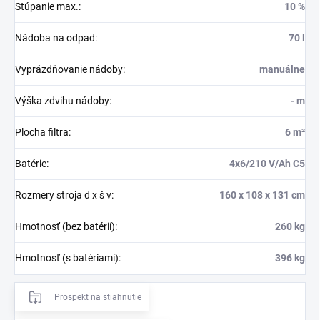
Stúpanie max.
:
10 %
Nádoba na odpad
:
70 l
Vyprázdňovanie nádoby
:
manuálne
Výška zdvihu nádoby
:
- m
Plocha filtra
:
6 m²
Batérie
:
4x6/210 V/Ah C5
Rozmery stroja d x š v
:
160 x 108 x 131 cm
Hmotnosť (bez batérií)
:
260 kg
Hmotnosť (s batériami)
:
396 kg
Prospekt na stiahnutie