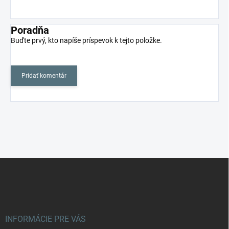
Poradňa
Buďte prvý, kto napíše príspevok k tejto položke.
Pridať komentár
Z
á
p
ä
t
i
INFORMÁCIE PRE VÁS