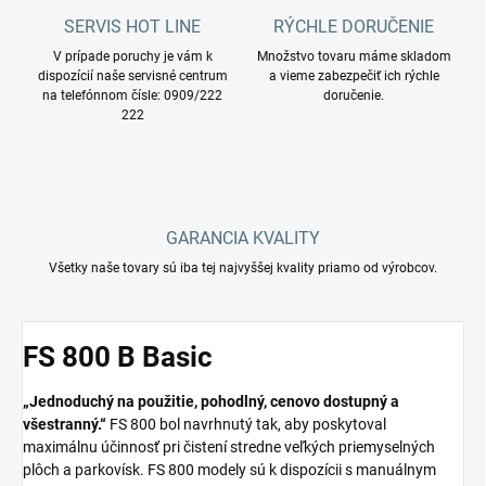
SERVIS HOT LINE
RÝCHLE DORUČENIE
V prípade poruchy je vám k
Množstvo tovaru máme skladom
dispozícií naše servisné centrum
a vieme zabezpečiť ich rýchle
na telefónnom čísle: 0909/222
doručenie.
222
GARANCIA KVALITY
Všetky naše tovary sú iba tej najvyššej kvality priamo od výrobcov.
FS 800 B Basic
„Jednoduchý na použitie, pohodlný, cenovo dostupný a
všestranný.“
FS 800 bol navrhnutý tak, aby poskytoval
maximálnu účinnosť pri čistení stredne veľkých priemyselných
plôch a parkovísk. FS 800 modely sú k dispozícii s manuálnym