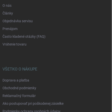
e
O nás
Články
Objednávka servisu
Prenájom
Často kladené otázky (FAQ)
Vrátenie tovaru
VŠETKO O NÁKUPE
Doprava a platba
Obchodné podmienky
Reklamačný formulár
Ako postupovať pri poškodenej zásielke
Podmienky ochrany osobných údajov