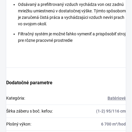
Odsávaný a prefiltrovaný vzduch vychádza von cez zadnú
mriežku umiestnenú v dostatočnej výške. Týmto spôsobom
je zaručená čistá práca a vychádzajúci vzduch nevíri prach
vo svojom okolí.
Filtračný systém je možné ľahko vymeniť a prispôsobiť stroj
pre rôzne pracovné prostredie
Dodatočné parametre
Kategória
:
Batériové
Šírka záberu s boč. kefou
:
(1-2) 95/116 cm
Plošný výkon
:
6 700 m²/hod