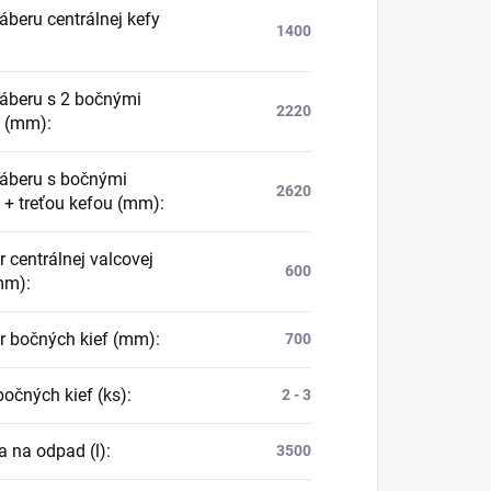
áberu centrálnej kefy
1400
záberu s 2 bočnými
2220
i (mm)
:
záberu s bočnými
2620
 + treťou kefou (mm)
:
 centrálnej valcovej
600
mm)
:
r bočných kief (mm)
:
700
bočných kief (ks)
:
2 - 3
 na odpad (l)
:
3500