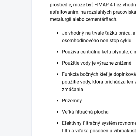
prostredie, môže byť FIMAP 4 tiež vhodn
asfaltovaním, na rozsiahlych pracoviská
metalurgii alebo cementárňach.
Je vhodný na trvale ťažkú prácu, 
osemhodinového non-stop cyklu
Používa centrálnu kefu plynule, čí
Použitie vody je výrazne znížené
Funkcia bočných kief je doplnková
použitie vody, ktorá prichádza len
zmáčania
Prízemný
Veľká filtračná plocha
Efektívny filtračný systém rovnome
filtri a vďaka pôsobeniu vibroaku