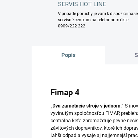
SERVIS HOT LINE
V prípade poruchy je vám k dispozícií naše
servisné centrum na telefónnom čísle:
0909/222 222
Popis
S
Fimap 4
„Dva zametacie stroje v jednom.“
S ino
vyvinutým spoločnosťou FIMAP, prebieh
centrálna kefa zhromažďuje pevné neči
závitových dopravníkov, ktoré ich dopra
ľahší odpad a vysaje aj najjemnejší pra