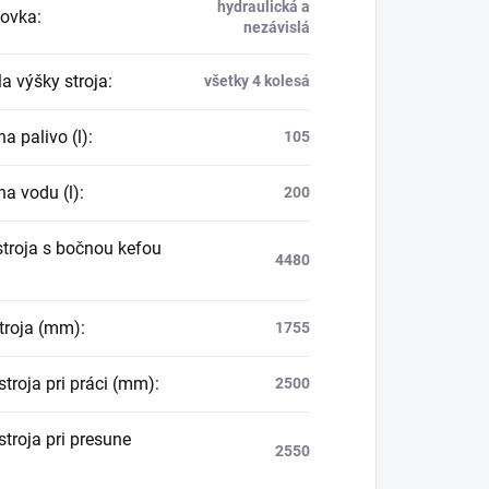
hydraulická a
dovka
:
nezávislá
a výšky stroja
:
všetky 4 kolesá
a palivo (l)
:
105
na vodu (l)
:
200
stroja s bočnou kefou
4480
stroja (mm)
:
1755
stroja pri práci (mm)
:
2500
troja pri presune
2550