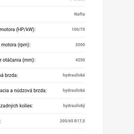
Nafta
motora (HP/kW)
:
100/75
 motora (rpm)
:
2000
r otáčania (mm)
:
4250
ná brzda
:
hydraulická
acia a núdzová brzda
:
hydraulická
zadných kolies
:
hydraulický
:
205/65 R17,5