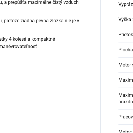
u, a prepúšťa maximálne čistý vzduch
Vypráz
Výška 
, pretože žiadna pevná zložka nie je v
Prieto
šetky 4 kolesá a kompaktné
 manévrovateľnosť
Plocha 
Motor 
Maximá
Maximá
prázdn
Pracov
Motor
: