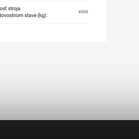
sť stroja
4500
tovostnom stave (kg)
: