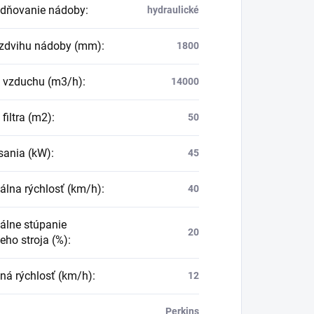
dňovanie nádoby
:
hydraulické
zdvihu nádoby (mm)
:
1800
k vzduchu (m3/h)
:
14000
filtra (m2)
:
50
sania (kW)
:
45
lna rýchlosť (km/h)
:
40
lne stúpanie
20
eho stroja (%)
:
ná rýchlosť (km/h)
:
12
Perkins