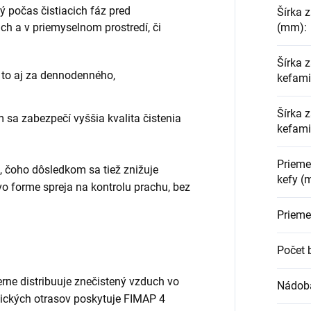
ý počas čistiacich fáz pred
Šírka z
ch a v priemyselnom prostredí, či
(mm)
:
Šírka 
a to aj za dennodenného,
kefam
Šírka 
m sa zabezpečí vyššia kvalita čistenia
kefami
Priemer
, čoho dôsledkom sa tiež znižuje
kefy (
 vo forme spreja na kontrolu prachu, bez
Prieme
Počet 
rne distribuuje znečistený vzduch vo
Nádoba
stických otrasov poskytuje FIMAP 4