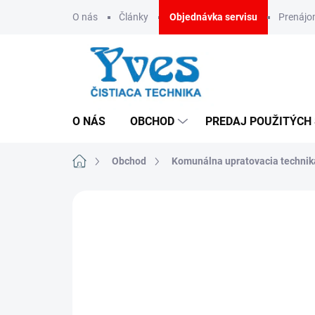
Prejsť
O nás
Články
Objednávka servisu
Prenáj
na
obsah
O NÁS
OBCHOD
PREDAJ POUŽITÝCH
Domov
Obchod
Komunálna upratovacia technik
ZNAČKA:
FIMAP
CENA NA VYŽIADANIE