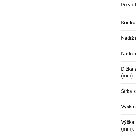
Prevo
Kontrol
Nádrž n
Nádrž 
Dĺžka 
(mm)
:
Śírka 
Výška 
Výška s
(mm)
: