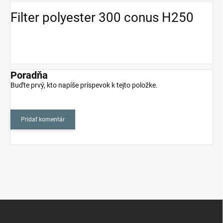
Filter polyester 300 conus H250
Poradňa
Buďte prvý, kto napíše príspevok k tejto položke.
Pridať komentár
Z
á