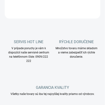
DETAILNÉ INFORMÁCIE
OPÝTAŤ SA
STRÁŽIŤ
SERVIS HOT LINE
RÝCHLE DORUČENIE
V prípade poruchy je vám k
Množstvo tovaru máme skladom
dispozícií naše servisné centrum
a vieme zabezpečiť ich rýchle
na telefónnom čísle: 0909/222
doručenie.
222
GARANCIA KVALITY
Všetky naše tovary sú iba tej najvyššej kvality priamo od výrobcov.