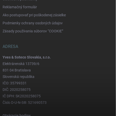
Reklamačný formulár
Ako postupovať pri poškodenej zásielke
Podmienky ochrany osobných údajov
Zásady používania súborov “COOKIE”
ADRESA
Yves & Soteco Slovakia, s.r.o.
Elektrárenská 13739/6
831 04 Bratislava
Slovenská republika
IČO: 35799331
DIČ: 2020258075
IČ DPH: SK2020258075
Číslo D-U-N-S®: 521690573
Otváracie hodiny