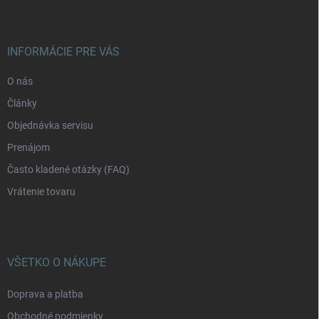
p
ä
t
i
INFORMÁCIE PRE VÁS
e
O nás
Články
Objednávka servisu
Prenájom
Často kladené otázky (FAQ)
Vrátenie tovaru
VŠETKO O NÁKUPE
Doprava a platba
Obchodné podmienky