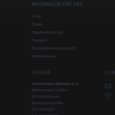
ä
INFORMÁCIE PRE VÁS
t
i
O nás
e
Články
Objednávka servisu
Prenájom
Často kladené otázky (FAQ)
Vrátenie tovaru
ADRESA
KON
Yves & Soteco Slovakia, s.r.o.
Elektrárenská 13739/6
831 04 Bratislava
Slovenská republika
IČO: 35799331