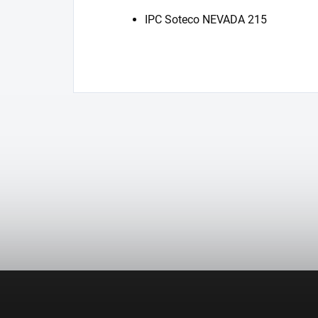
IPC Soteco NEVADA 215
Z
á
p