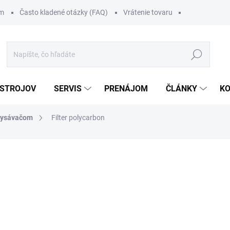
om
Často kladené otázky (FAQ)
Vrátenie tovaru
Hľadať
 STROJOV
SERVIS
PRENÁJOM
ČLÁNKY
K
 vysávačom
Filter polycarbon
111 €
/ ks
136,53 € vrátane DPH
Jednotková
.
cena: