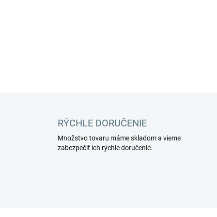
Katalógové číslo:
FTDP00222
DETAILNÉ INFORMÁCIE
RÝCHLE DORUČENIE
Množstvo tovaru máme skladom a vieme
zabezpečiť ich rýchle doručenie.