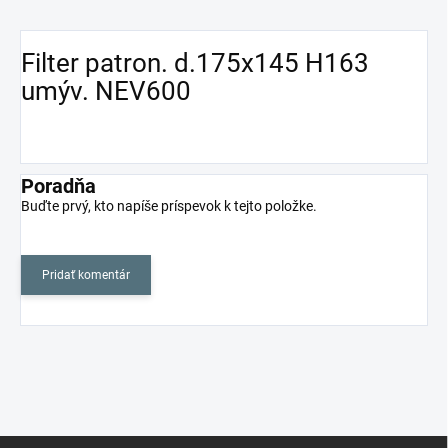
Filter patron. d.175x145 H163
umýv. NEV600
Poradňa
Buďte prvý, kto napíše príspevok k tejto položke.
Pridať komentár
Z