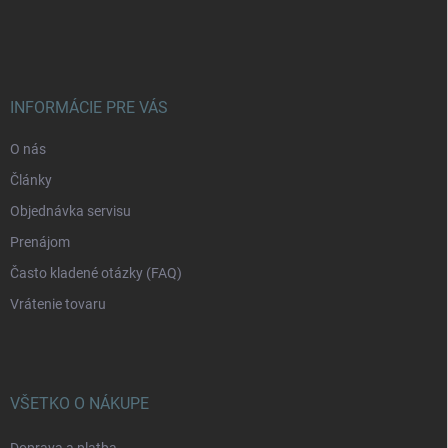
á
p
ä
t
i
INFORMÁCIE PRE VÁS
e
O nás
Články
Objednávka servisu
Prenájom
Často kladené otázky (FAQ)
Vrátenie tovaru
VŠETKO O NÁKUPE