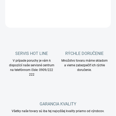
DETAILNÉ INFORMÁCIE
OPÝTAŤ SA
STRÁŽIŤ
SERVIS HOT LINE
RÝCHLE DORUČENIE
V prípade poruchy je vám k
Množstvo tovaru máme skladom
dispozícií naše servisné centrum
a vieme zabezpečiť ich rýchle
na telefónnom čísle: 0909/222
doručenie.
222
GARANCIA KVALITY
Všetky naše tovary sú iba tej najvyššej kvality priamo od výrobcov.