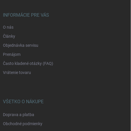
ä
t
i
INFORMÁCIE PRE VÁS
e
O nás
Články
Objednávka servisu
Prenájom
Často kladené otázky (FAQ)
Vrátenie tovaru
VŠETKO O NÁKUPE
Doprava a platba
Obchodné podmienky