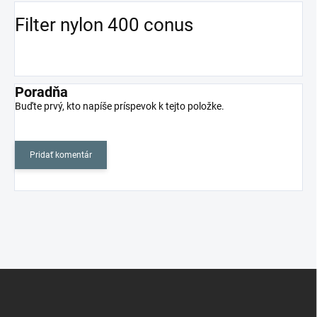
Filter nylon 400 conus
Poradňa
Buďte prvý, kto napíše príspevok k tejto položke.
Pridať komentár
Z
á
p