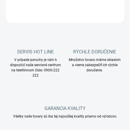
DETAILNÉ INFORMÁCIE
OPÝTAŤ SA
STRÁŽIŤ
SERVIS HOT LINE
RÝCHLE DORUČENIE
V prípade poruchy je vám k
Množstvo tovaru máme skladom
dispozícií naše servisné centrum
a vieme zabezpečiť ich rýchle
na telefónnom čísle: 0909/222
doručenie.
222
GARANCIA KVALITY
Všetky naše tovary sú iba tej najvyššej kvality priamo od výrobcov.