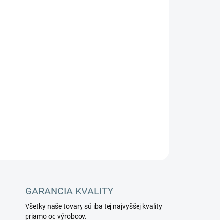
Pridať do košíka
OPÝTAŤ SA
STRÁŽIŤ
GARANCIA KVALITY
Všetky naše tovary sú iba tej najvyššej kvality
priamo od výrobcov.