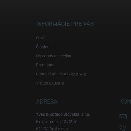
Z
á
p
ä
INFORMÁCIE PRE VÁS
t
i
O nás
e
Články
Objednávka servisu
Prenájom
Často kladené otázky (FAQ)
Vrátenie tovaru
ADRESA
KON
Yves & Soteco Slovakia, s.r.o.
Elektrárenská 13739/6
831 04 Bratislava