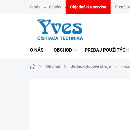
Prejsť
O nás
Články
Objednávka servisu
Prenáj
na
obsah
O NÁS
OBCHOD
PREDAJ POUŽITÝCH
Domov
Obchod
Jednokotúčové stroje
Facc
ZNAČKA:
FACCO