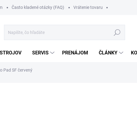
om
Často kladené otázky (FAQ)
Vrátenie tovaru
Hľadať
 STROJOV
SERVIS
PRENÁJOM
ČLÁNKY
K
o Pad SF červený
od
1,74 €
/ ks
od
2,14 €
vrátane DPH
Jednotková
ZVOĽTE VARIANT
cena:
VARIANT