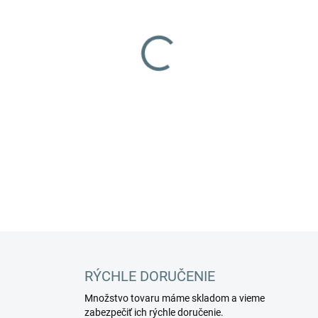
MOŽNOSTI DORUČENIA
−
+
Leštenie s nástrekom.
DETAILNÉ INFORMÁCIE
RÝCHLE DORUČENIE
Množstvo tovaru máme skladom a vieme
zabezpečiť ich rýchle doručenie.