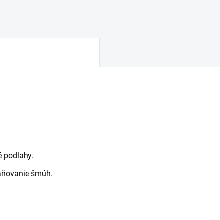
té podlahy.
raňovanie šmúh.