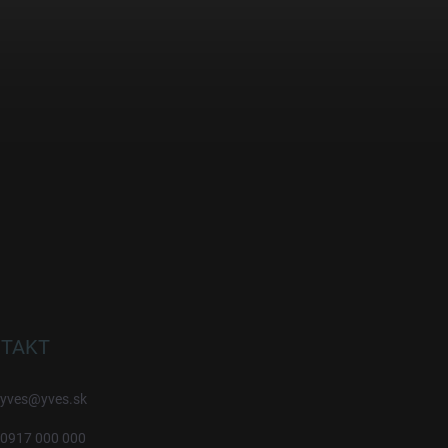
TAKT
yves
@
yves.sk
0917 000 000