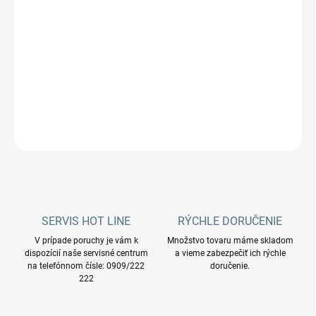
Zrnitosť: 1 500.
Rozmer: 13 palcov
DETAILNÉ INFORMÁCIE
OPÝTAŤ SA
STRÁŽIŤ
SERVIS HOT LINE
RÝCHLE DORUČENIE
V prípade poruchy je vám k
Množstvo tovaru máme skladom
dispozícií naše servisné centrum
a vieme zabezpečiť ich rýchle
na telefónnom čísle: 0909/222
doručenie.
222