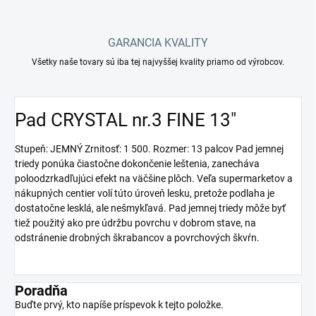
GARANCIA KVALITY
Všetky naše tovary sú iba tej najvyššej kvality priamo od výrobcov.
Pad CRYSTAL nr.3 FINE 13"
Stupeň: JEMNÝ Zrnitosť: 1 500. Rozmer: 13 palcov Pad jemnej
triedy ponúka čiastočne dokončenie leštenia, zanecháva
poloodzrkadľujúci efekt na väčšine plôch. Veľa supermarketov a
nákupných centier volí túto úroveň lesku, pretože podlaha je
dostatočne lesklá, ale nešmykľavá. Pad jemnej triedy môže byť
tiež použitý ako pre údržbu povrchu v dobrom stave, na
odstránenie drobných škrabancov a povrchových škvŕn.
Poradňa
Buďte prvý, kto napíše príspevok k tejto položke.