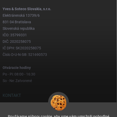
Yves & Soteco Slovakia, s.r.o.
Elektrárenská 13739/6
831 04 Bratislava
Slovenská republika
IČO: 35799331
DIČ: 2020258075
IČ DPH: SK2020258075
Číslo D-U-N-S®: 521690573
Otváracie hodiny
Po - Pi: 08:00 - 16:30
So - Ne: Zatvorené
KONTAKT
yves
@
yves.sk
Používame súbory cookie, aby sme vám umožnili pohodlné