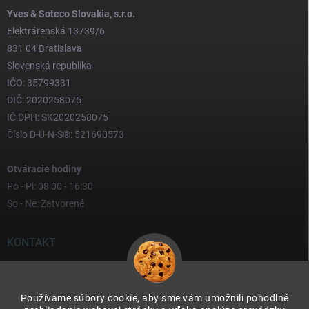
Yves & Soteco Slovakia, s.r.o.
Elektrárenská 13739/6
831 04 Bratislava
Slovenská republika
IČO: 35799331
DIČ: 2020258075
IČ DPH: SK2020258075
Číslo D-U-N-S®: 521690573
Otváracie hodiny
Po - Pi: 08:00 - 16:30
So - Ne: Zatvorené
KONTAKT
yves
@
yves.sk
Používame súbory cookie, aby sme vám umožnili pohodlné
0917 000 000