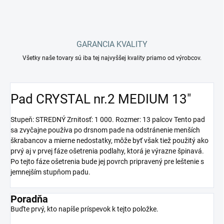
GARANCIA KVALITY
Všetky naše tovary sú iba tej najvyššej kvality priamo od výrobcov.
Pad CRYSTAL nr.2 MEDIUM 13"
Stupeň: STREDNÝ Zrnitosť: 1 000. Rozmer: 13 palcov Tento pad
sa zvyčajne používa po drsnom pade na odstránenie menších
škrabancov a mierne nedostatky, môže byť však tiež použitý ako
prvý aj v prvej fáze ošetrenia podlahy, ktorá je výrazne špinavá.
Po tejto fáze ošetrenia bude jej povrch pripravený pre leštenie s
jemnejším stupňom padu.
Poradňa
Buďte prvý, kto napíše príspevok k tejto položke.