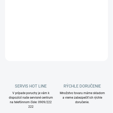
Stupeň: STREDNÝ
Zrnitosť: 1 000.
Rozmer: 13 palcov
DETAILNÉ INFORMÁCIE
OPÝTAŤ SA
STRÁŽIŤ
SERVIS HOT LINE
RÝCHLE DORUČENIE
V prípade poruchy je vám k
Množstvo tovaru máme skladom
dispozícií naše servisné centrum
a vieme zabezpečiť ich rýchle
na telefónnom čísle: 0909/222
doručenie.
222