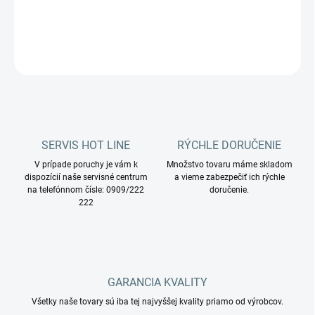
DETAILNÉ INFORMÁCIE
OPÝTAŤ SA
STRÁŽIŤ
SERVIS HOT LINE
RÝCHLE DORUČENIE
V prípade poruchy je vám k
Množstvo tovaru máme skladom
dispozícií naše servisné centrum
a vieme zabezpečiť ich rýchle
na telefónnom čísle: 0909/222
doručenie.
222
GARANCIA KVALITY
Všetky naše tovary sú iba tej najvyššej kvality priamo od výrobcov.