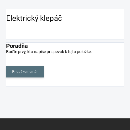
Elektrický klepáč
Poradňa
Buďte prvý, kto napíše príspevok k tejto položke.
Pridať komentár
Z
á