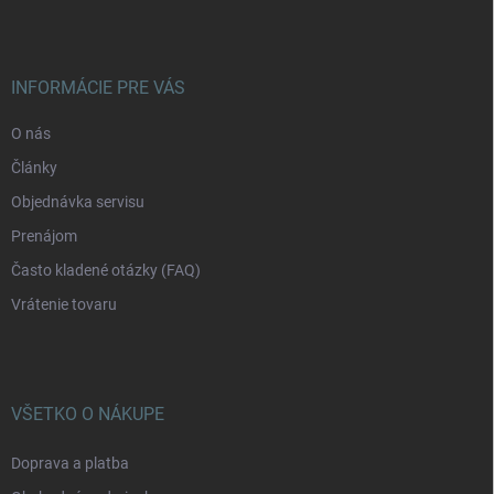
p
ä
t
i
INFORMÁCIE PRE VÁS
e
O nás
Články
Objednávka servisu
Prenájom
Často kladené otázky (FAQ)
Vrátenie tovaru
VŠETKO O NÁKUPE
Doprava a platba