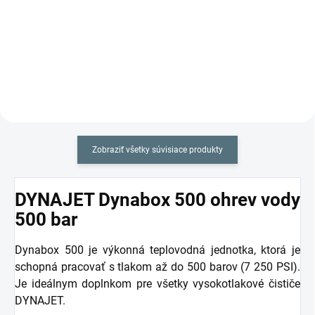
výkon v najmenšom priestore.
kompaktnej triede „me“! Okrem
Stroje sú sú poháňané 4 taktným
svojho výkonu presviedča
benzínovým motorom a nie sú
DYNAJET 500 me s pracovným
závislé na externom napájaní.
tlakom až 500 barov (7 250 PSI)
Prídavné mobilné...
predovšetkým svojimi
kompaktnými...
Zobraziť všetky súvisiace produkty
DYNAJET Dynabox 500 ohrev vody
500 bar
Dynabox 500 je výkonná teplovodná jednotka, ktorá je
schopná pracovať s tlakom až do 500 barov (7 250 PSI).
Je ideálnym doplnkom pre všetky vysokotlakové čističe
DYNAJET.