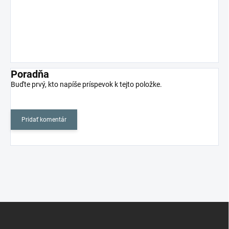
Poradňa
Buďte prvý, kto napíše príspevok k tejto položke.
Pridať komentár
Z
á