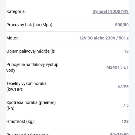
Kategória
:
Dynajet INDUSTRY
Pracovný tlak (bar/Mpa)
:
500/50
Motor
:
12V DC alebo 230V / 50Hz
Objem palivovej nádrže (l)
:
18
Pripojenie na tlakový výstup
M24x1,5 ET
vody
:
Tepelný výkon horáka
67/94
(kw/HP)
:
Spotreba horáka (priemer)
7,5
(l/h)
:
Hmotnosť (kg)
:
129
Rozmery d x š x v (cm)
:
80x75x90