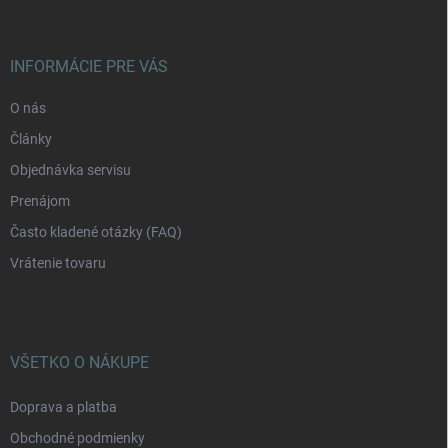
p
ä
t
i
INFORMÁCIE PRE VÁS
e
O nás
Články
Objednávka servisu
Prenájom
Často kladené otázky (FAQ)
Vrátenie tovaru
VŠETKO O NÁKUPE
Doprava a platba
Obchodné podmienky