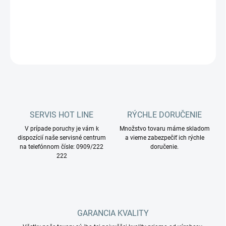
DETAILNÉ INFORMÁCIE
OPÝTAŤ SA
STRÁŽIŤ
SERVIS HOT LINE
RÝCHLE DORUČENIE
V prípade poruchy je vám k
Množstvo tovaru máme skladom
dispozícií naše servisné centrum
a vieme zabezpečiť ich rýchle
na telefónnom čísle: 0909/222
doručenie.
222
GARANCIA KVALITY