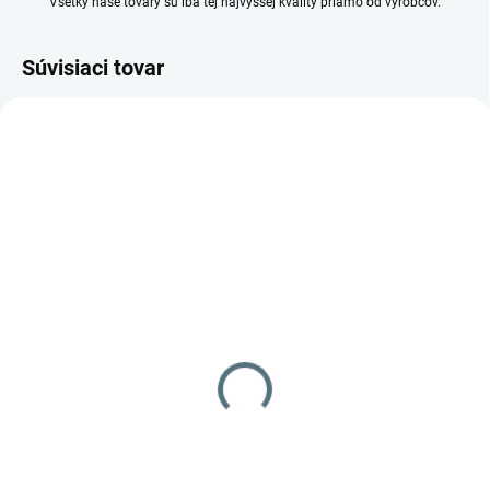
Všetky naše tovary sú iba tej najvyššej kvality priamo od výrobcov.
Súvisiaci tovar
AKCIA
AKCIA
NA OBJEDNÁVKU
2 TÝŽDNE
Vysokotlakový čistiaci
Vysokotlakový čistiaci
stroj DYNAJET 500 mg
stroj DYNAJET 500 me
HELI 500 bar
HELI 500 bar
12 159 €
8 588 €
Do košíka
Do košíka
Trieda mg poskytuje presvedčivý
Vitajte v inovatívnej a