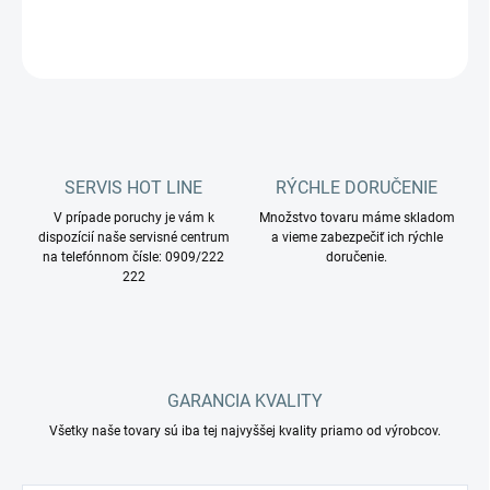
OPÝTAŤ SA
STRÁŽIŤ
SERVIS HOT LINE
RÝCHLE DORUČENIE
V prípade poruchy je vám k
Množstvo tovaru máme skladom
dispozícií naše servisné centrum
a vieme zabezpečiť ich rýchle
na telefónnom čísle: 0909/222
doručenie.
222
GARANCIA KVALITY
Všetky naše tovary sú iba tej najvyššej kvality priamo od výrobcov.