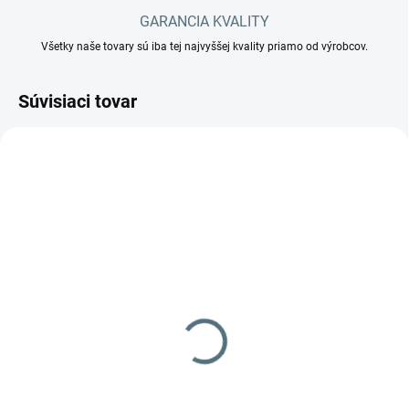
GARANCIA KVALITY
Všetky naše tovary sú iba tej najvyššej kvality priamo od výrobcov.
Súvisiaci tovar
SKLADOM
IPC LP 1/12 Eco B
172 €
Do košíka