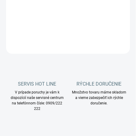
Katalógové číslo:
MPVR10281
DETAILNÉ INFORMÁCIE
OPÝTAŤ SA
STRÁŽIŤ
SERVIS HOT LINE
RÝCHLE DORUČENIE
V prípade poruchy je vám k
Množstvo tovaru máme skladom
dispozícií naše servisné centrum
a vieme zabezpečiť ich rýchle
na telefónnom čísle: 0909/222
doručenie.
222