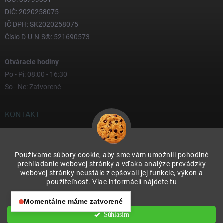
DIČ: 2020258075
IČ DPH: SK2020258075
Číslo D-U-N-S®: 521690573
Otváracie hodiny
Po - Pi: 08:00 - 16:30
So - Ne: Zatvorené
KONTAKT
yves
@
yves.sk
Používame súbory cookie, aby sme vám umožnili pohodlné
0917 000 000
prehliadanie webovej stránky a vďaka analýze prevádzky
webovej stránky neustále zlepšovali jej funkcie, výkon a
použiteľnosť.
Viac informácií nájdete tu
Nastavenie
Momentálne máme zatvorené
Otváracie hodiny:
Súhlasím
Copyright 2026
Yves & Soteco Slovakia s.r.o.
. Všetky práva vyhradené.
Po – Pia: 08:00 – 16:30