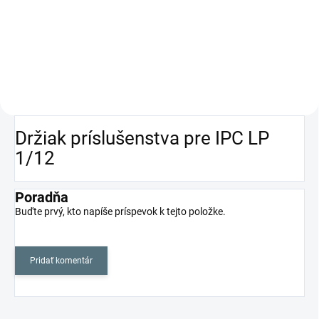
LP 1/12 Eco B je nový,
kompaktný, ľahký a silný vysávač
s podtlakom až 222 mbar.
Držiak príslušenstva pre IPC LP
1/12
Poradňa
Buďte prvý, kto napíše príspevok k tejto položke.
Pridať komentár