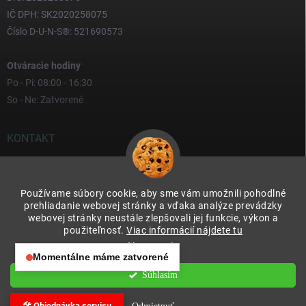
IČ DPH: SK2020258075
Číslo D-U-N-S®: 521690573
Otváracie hodiny
Po - Pi: 08:00 - 16:30
So - Ne: Zatvorené
KONTAKT
yves
@
yves.sk
Používame súbory cookie, aby sme vám umožnili pohodlné
0917 000 000
prehliadanie webovej stránky a vďaka analýze prevádzky
webovej stránky neustále zlepšovali jej funkcie, výkon a
použiteľnosť.
Viac informácií nájdete tu
Nastavenie
Momentálne máme zatvorené
Otváracie hodiny:
Súhlasím
Copyright 2026
Yves & Soteco Slovakia s.r.o.
. Všetky práva vyhradené.
Po – Pia: 08:00 – 16:30
Upraviť nastavenie cookies
So – Ne: Zatvorené
🛠️ Objednávka servisu