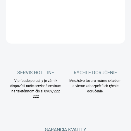
Objednávacie číslo: Držiak mopu zametacieho 40 cm kov: 79,20.
DETAILNÉ INFORMÁCIE
OPÝTAŤ SA
STRÁŽIŤ
SERVIS HOT LINE
RÝCHLE DORUČENIE
V prípade poruchy je vám k
Množstvo tovaru máme skladom
dispozícií naše servisné centrum
a vieme zabezpečiť ich rýchle
na telefónnom čísle: 0909/222
doručenie.
222
GARANCIA KVALITY