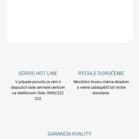
Coynco PULSE sú kompaktné priemyselné vysávače s
dokonalou HEPA filtráciou.
DETAILNÉ INFORMÁCIE
OPÝTAŤ SA
STRÁŽIŤ
SERVIS HOT LINE
RÝCHLE DORUČENIE
V prípade poruchy je vám k
Množstvo tovaru máme skladom
dispozícií naše servisné centrum
a vieme zabezpečiť ich rýchle
na telefónnom čísle: 0909/222
doručenie.
222
GARANCIA KVALITY