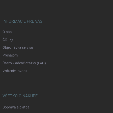
p
ä
t
i
INFORMÁCIE PRE VÁS
e
O nás
Články
Objednávka servisu
Prenájom
Často kladené otázky (FAQ)
Vrátenie tovaru
VŠETKO O NÁKUPE
Doprava a platba