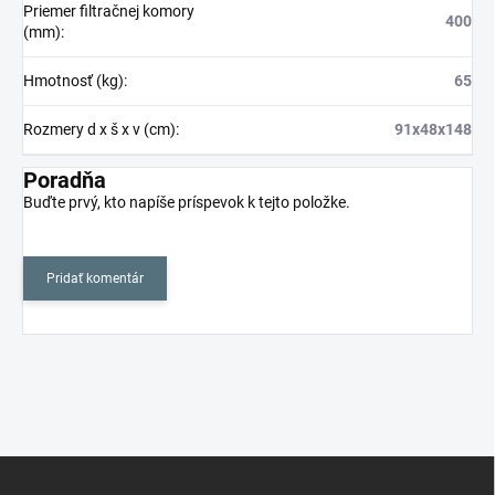
Priemer filtračnej komory
400
(mm)
:
Hmotnosť (kg)
:
65
Rozmery d x š x v (cm)
:
91x48x148
Poradňa
Buďte prvý, kto napíše príspevok k tejto položke.
Pridať komentár
Z
á