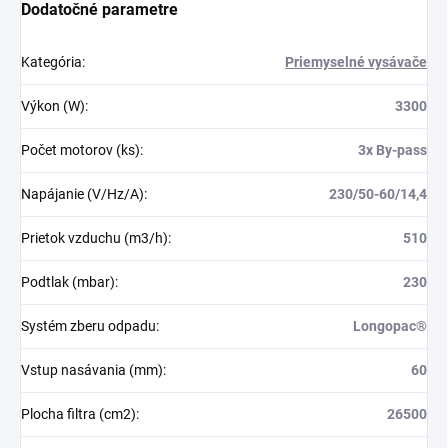
Dodatočné parametre
Kategória
:
Priemyselné vysávače
Výkon (W)
:
3300
Počet motorov (ks)
:
3x By-pass
Napájanie (V/Hz/A)
:
230/50-60/14,4
Prietok vzduchu (m3/h)
:
510
Podtlak (mbar)
:
230
Systém zberu odpadu
:
Longopac®
Vstup nasávania (mm)
:
60
Plocha filtra (cm2)
:
26500