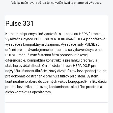
Všetky naše tovary sú iba tej najvyššej kvality priamo od výrobcov.
Pulse 331
Kompaktné priemyselné vysávače s dokonalou HEPA filtráciou.
Vysávače Coynco PULSE sú CERTIFIKOVANÉ HEPA jednofázové
vysávače s kompaktným dizajnom. Vysávače rady PULSE sú
určené pre odsávanie jemného prachu a sú vybavené systému
PULSE - manuálnym čistením filtra pomocou tlakovej
diferenciácie. Kompaktná konštrukcia pre ľahkú prepravu a
stabilnú ovládateľnosť. Certifikácia filtrácie HEPA DO.P pre
najvyššiu účinnosť filtrácie. Nový dizajn filtrov bez spodnej platne
pre dokonalé odstránenie prachu z filtrov pri čistení. Systém
kontinuálneho zberu do zberných vakov Longopac® na likvidáciu
prachu bez rizika opätovnej kontaminácie okolitého prostredia
alebo kontaktu s operátorom.