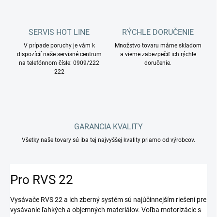
SERVIS HOT LINE
RÝCHLE DORUČENIE
V prípade poruchy je vám k
Množstvo tovaru máme skladom
dispozícií naše servisné centrum
a vieme zabezpečiť ich rýchle
na telefónnom čísle: 0909/222
doručenie.
222
GARANCIA KVALITY
Všetky naše tovary sú iba tej najvyššej kvality priamo od výrobcov.
Pro RVS 22
Vysávače RVS 22 a ich zberný systém sú najúčinnejším riešení pre
vysávanie ľahkých a objemných materiálov. Voľba motorizácie s