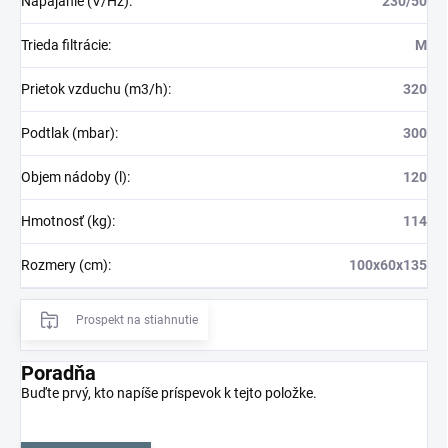
Napájanie (V/Hz)
:
230/50
Trieda filtrácie
:
M
Prietok vzduchu (m3/h)
:
320
Podtlak (mbar)
:
300
Objem nádoby (l)
:
120
Hmotnosť (kg)
:
114
Rozmery (cm)
:
100x60x135
Prospekt na stiahnutie
Poradňa
Buďte prvý, kto napíše príspevok k tejto položke.