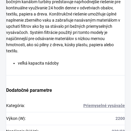
bočným kanálom turbíny predstavuje najvhodnejšie riešenie pre
kontinuálne využívanie 24 hodín denne v odvetviach obalov,
textilu, papiera a dreva. Konštrukčné riešenie umožňuje úplné
naplnenie zberného vaku a zabraňuje nasávaným materiálom v
upchatí filtrov ako by sa stávalo pri bežných priemyselných
vysávačoch. Systém filtrácie použitý pri tomto modely je
najúčinnejší pre odsávanie materiálov s nízkou mernou
hmotnosti, ako sú piliny z dreva, kúsky plastu, papiera alebo
textilu.
veľká kapacita nádoby
Dodatočné parametre
Kategória
:
Priemyselné vysávače
Výkon (W)
:
2200