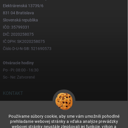
Elektrárenská 13739/6
831 04 Bratislava
Slovenská republika
IČO: 35799331
DIČ: 2020258075
IČ DPH: SK2020258075
Číslo D-U-N-S®: 521690573
Otváracie hodiny
Po - Pi: 08:00 - 16:30
So - Ne: Zatvorené
KONTAKT
yves
@
yves.sk
Používame súbory cookie, aby sme vám umožnili pohodlné
0917 000 000
prehliadanie webovej stránky a vďaka analýze prevádzky
webovej stránky neustále zlepšovali jej funkcie, výkon a