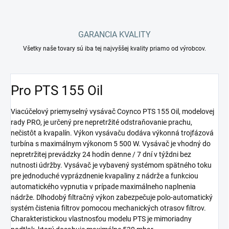
GARANCIA KVALITY
Všetky naše tovary sú iba tej najvyššej kvality priamo od výrobcov.
Pro PTS 155 Oil
Viacúčelový priemyselný vysávač Coynco PTS 155 Oil, modelovej
rady PRO, je určený pre nepretržité odstraňovanie prachu,
nečistôt a kvapalín. Výkon vysávaču dodáva výkonná trojfázová
turbína s maximálnym výkonom 5 500 W. Vysávač je vhodný do
nepretržitej prevádzky 24 hodín denne / 7 dní v týždni bez
nutnosti údržby. Vysávač je vybavený systémom spätného toku
pre jednoduché vyprázdnenie kvapaliny z nádrže a funkciou
automatického vypnutia v prípade maximálneho naplnenia
nádrže. Dlhodobý filtračný výkon zabezpečuje polo-automatický
systém čistenia filtrov pomocou mechanických otrasov filtrov.
Charakteristickou vlastnosťou modelu PTS je mimoriadny