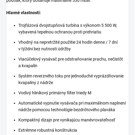
podtlak, ktorý dosahuje maximálne 530 mbar.
Hlavné vlastnosti:
Trojfázová dvojstupňová turbína s výkonom 5 500 W,
vybavená tepelnou ochranou proti prehriatiu
Vhodný na nepretržité použitie 24 hodín denne / 7 dní
v týždni bez nutnosti údržby
Viacúčelový vysávač pre odstraňovanie prachu, nečistôt
a kvapalín
Systém reverzného toku pre jednoduché vyprázdňovanie
kvapaliny z nádrže
Vodivý hliníkový primárny filter triedy M
Automatické vypnutie vysávača pri maximálnom naplnení
nádrže pomocou technológie bezdrôtového plaváka
Kompaktný dizajn pre vynikajúcu manévrovateľnosť
Extrémne robustná konštrukcia