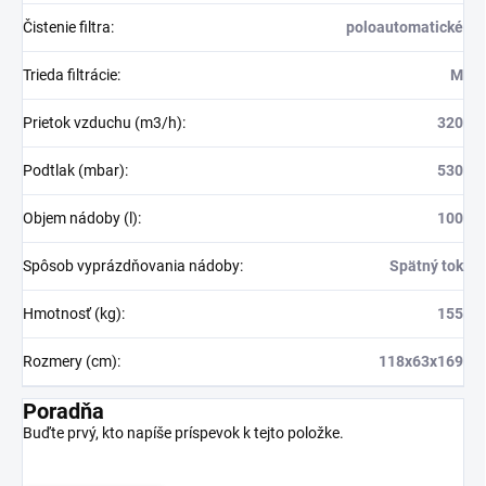
Čistenie filtra
:
poloautomatické
Trieda filtrácie
:
M
Prietok vzduchu (m3/h)
:
320
Podtlak (mbar)
:
530
Objem nádoby (l)
:
100
Spôsob vyprázdňovania nádoby
:
Spätný tok
Hmotnosť (kg)
:
155
Rozmery (cm)
:
118x63x169
Poradňa
Buďte prvý, kto napíše príspevok k tejto položke.