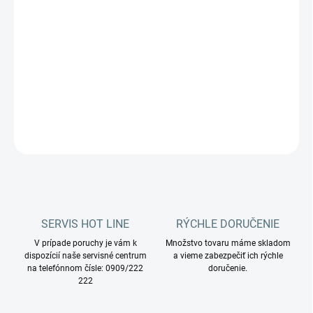
Viacúčelový priemyselný vysávač Coynco PTS 155 Oil,
modelovej rady PRO, je určený pre nepretržité odstraňovanie
prachu, nečistôt a kvapalín.
Charakteristickou vlastnosťou modelu PTS je mimoriadny
podtlak, ktorý dosahuje maximálne 530 mbar.
DETAILNÉ INFORMÁCIE
OPÝTAŤ SA
STRÁŽIŤ
SERVIS HOT LINE
RÝCHLE DORUČENIE
V prípade poruchy je vám k
Množstvo tovaru máme skladom
dispozícií naše servisné centrum
a vieme zabezpečiť ich rýchle
na telefónnom čísle: 0909/222
doručenie.
222