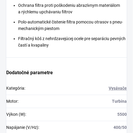
Ochrana filtra proti poškodeniu abrazívnym materiálom
a rýchlemu upchávaniu filtrov
Polo-automatické čistenie filtra pomocou otrasov s pneu-
mechanickým piestom
Filtračný kôš z nehrdzavejúcej ocele pre separáciu pevných
častí a kvapaliny
Dodatočné parametre
Kategória
:
Vysávače
Motor
:
Turbína
Výkon (W)
:
5500
Napájanie (V/Hz)
:
400/50