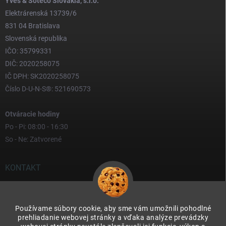
Yves & Soteco Slovakia, s.r.o.
Elektrárenská 13739/6
831 04 Bratislava
Slovenská republika
IČO: 35799331
DIČ: 2020258075
IČ DPH: SK2020258075
Číslo D-U-N-S®: 521690573
Otváracie hodiny
Po - Pi: 08:00 - 16:30
So - Ne: Zatvorené
KONTAKT
yves
@
yves.sk
Používame súbory cookie, aby sme vám umožnili pohodlné
0917 000 000
prehliadanie webovej stránky a vďaka analýze prevádzky