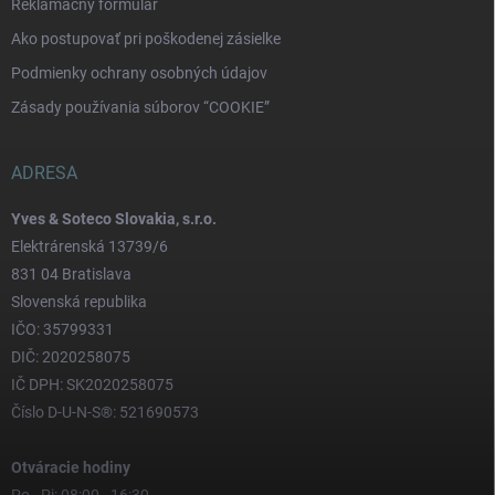
Reklamačný formulár
Ako postupovať pri poškodenej zásielke
Podmienky ochrany osobných údajov
Zásady používania súborov “COOKIE”
ADRESA
Yves & Soteco Slovakia, s.r.o.
Elektrárenská 13739/6
831 04 Bratislava
Slovenská republika
IČO: 35799331
DIČ: 2020258075
IČ DPH: SK2020258075
Číslo D-U-N-S®: 521690573
Otváracie hodiny