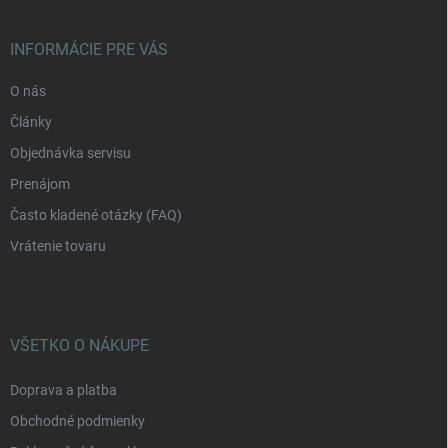
ä
t
i
INFORMÁCIE PRE VÁS
e
O nás
Články
Objednávka servisu
Prenájom
Často kladené otázky (FAQ)
Vrátenie tovaru
VŠETKO O NÁKUPE
Doprava a platba
Obchodné podmienky