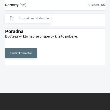
Rozmery (cm)
:
80x63x165
Prospekt na stiahnutie
Poradňa
Buďte prvý, kto napíše príspevok k tejto položke.
Pridať komentár
Z
á
p