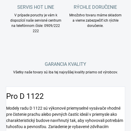
SERVIS HOT LINE
RÝCHLE DORUČENIE
V prípade poruchy je vám k
Množstvo tovaru máme skladom
dispozícií naše servisné centrum
a vieme zabezpečiť ich rýchle
na telefónnom čísle: 0909/222
doručenie.
222
GARANCIA KVALITY
Všetky naše tovary sú iba tej najvyššej kvality priamo od výrobcov.
Pro D 1122
Modely radu D 1122 sú výkonové priemyselné vysávače vhodné
pre čistenie prachu alebo pevných častíc ideál v priemysle ako
charakteristický budove navrhnutý tak, aby vyhovovali potrebám
tuhosťou a pevnosťou. Zariadenie je vybavené zdvíhacím