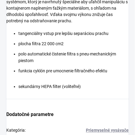
systémom, ktorý je navrhnutý špeciálne aby uľahčil manipuláciu s
kontajnerom naplneným ťažkým materiálom, s ohľadom na
dlhodobú spoľahlivosť. Vďaka svojmu výkonu znižuje čas
potrebný na odstraňovanie prachu.
tangenciálny vstup pre lepšiu separáciou prachu
plocha filtra 22 000 cm2
polo automatické čistenie filtra s pneu-mechanickým
piestom
funkcia cyklón pre umocnenie filtračného efektu
sekundárny HEPA filter (voliteľné)
Dodatočné parametre
Kategória
:
Priemyselné vysávače