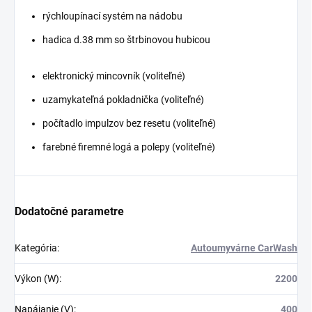
rýchloupínací systém na nádobu
hadica d.38 mm so štrbinovou hubicou
elektronický mincovník (voliteľné)
uzamykateľná pokladnička (voliteľné)
počítadlo impulzov bez resetu (voliteľné)
farebné firemné logá a polepy (voliteľné)
Dodatočné parametre
Kategória
:
Autoumyvárne CarWash
Výkon (W)
:
2200
Napájanie (V)
:
400