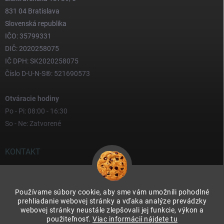
831 04 Bratislava
Slovenská republika
IČO: 35799331
DIČ: 2020258075
IČ DPH: SK2020258075
Číslo D-U-N-S®: 521690573
Otváracie hodiny
Po - Pi: 08:00 - 16:30
So - Ne: Zatvorené
KONTAKT
yves
@
yves.sk
Používame súbory cookie, aby sme vám umožnili pohodlné
0917 000 000
prehliadanie webovej stránky a vďaka analýze prevádzky
webovej stránky neustále zlepšovali jej funkcie, výkon a
použiteľnosť.
Viac informácií nájdete tu