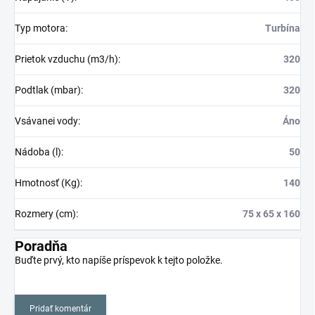
Typ motora
:
Turbína
Prietok vzduchu (m3/h)
:
320
Podtlak (mbar)
:
320
Vsávanei vody
:
Áno
Nádoba (l)
:
50
Hmotnosť (Kg)
:
140
Rozmery (cm)
:
75 x 65 x 160
Poradňa
Buďte prvý, kto napíše príspevok k tejto položke.
Pridať komentár