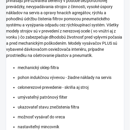
prinášajú pre užívateľa benefity v podobe bezporuchovej
prevádzky, nevypadávania strojov z činnosti, vysoké úspory
nákladov na servis a opravy hnacích agregátov, rýchlu a
pohodlnú údržbu čistenia filtrov pomocou pneumatického
systému a vysýpania odpadu cez rýchloupínací systém. Všetky
modely strojov sú v prevedení z nerezovej ocele ( vo vnútri aj z
vonku ) čo zabezpečuje dlhodobú životnosť pred vplyvmi počasia
a pred mechanickým poškodením. Modely vysávačov PLUS sú
vybavené dávkovačom osviežovača interiéru, prípadne
prostriedku na ošetrovanie plastov a pneumatík.
mechanický oklep filtra
pohon indukčnou vývevou - žiadne náklady na servis
celonerezové prevedenie - skriňa aj stroj
umývateľný patrónový filter
ukazovateľ stavu znečistenia filtra
možnosť vysávať do vreca
nastaviteľný mincovník