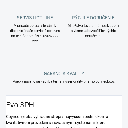
SERVIS HOT LINE
RÝCHLE DORUČENIE
V prípade poruchy je vám k
Množstvo tovaru máme skladom
dispozícií naše servisné centrum
a vieme zabezpečiť ich rýchle
na telefónnom čísle: 0909/222
doručenie.
222
GARANCIA KVALITY
Všetky naše tovary sú iba tej najvyššej kvality priamo od výrobcov.
Evo 3PH
Coynco vyrába výhradne stroje v najvyššom technickom a
kvalitatívnom prevedení s inovatívnymi systémami, ktoré