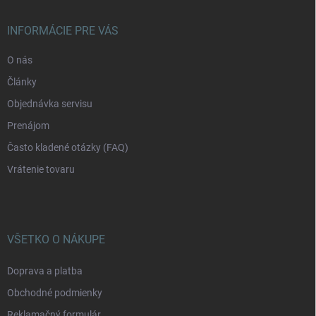
ä
t
i
INFORMÁCIE PRE VÁS
e
O nás
Články
Objednávka servisu
Prenájom
Často kladené otázky (FAQ)
Vrátenie tovaru
VŠETKO O NÁKUPE
Doprava a platba
Obchodné podmienky
Reklamačný formulár