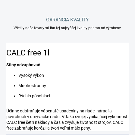
GARANCIA KVALITY
Všetky naše tovary sú iba tej najvyššej kvality priamo od výrobcov.
CALC free 1l
Silný odvápňovač.
Vysoký výkon
Mnohostranný
Rýchlo pôsobiaci
Účinne odstraňuje vápenaté usadeniny na riade, náradí a
povrchoch v umývačke riadu. Vďaka svojej vynikajúcej výkonnosti
CALC free šetrí náklady a čas a zvyšuje životnosť strojov. CALC
free zabraňuje korózii a tvorí veľmi málo peny.