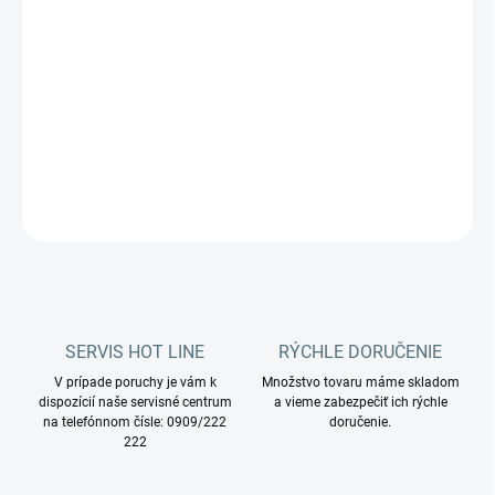
−
+
Pridať do košíka
Silný odvápňovač.
DETAILNÉ INFORMÁCIE
OPÝTAŤ SA
STRÁŽIŤ
SERVIS HOT LINE
RÝCHLE DORUČENIE
V prípade poruchy je vám k
Množstvo tovaru máme skladom
dispozícií naše servisné centrum
a vieme zabezpečiť ich rýchle
na telefónnom čísle: 0909/222
doručenie.
222